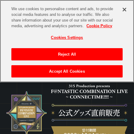
We use cookies to personalise content and ads, to provide
social media features and to analyse our traffic. We also
share information about your use of our site with our social
CHANNEL
STORE
EVENT
media, advertising and analytics partners.
Cookie Policy
グッズ
ゲーム
電子書籍
CD / Blu-ray
Cookies Settings
キャラクター
ジャンル
CHANNEL
アイドルマスターシリーズ
イベントグッズ
【重要】二段階認証設定およびID・パスワード管理のお願い
Reject All
ASOBI CHANNEL TOP
トイ・ホビー
【重要】「代金引換」決済および納品書同梱の終了のお知らせ
アイドルマスター
Accept All Cookies
STORE
トップ
> F＠NTASTIC COMBINATION LIVE CONNECTIME!!!
生活雑貨
アイドルマスター シンデレラガールズ
ASOBI STORE TOP
グッズ
アイドルマスター ミリオンライブ！
ゲーム
電子書籍
アイドルマスター SideM
CD / Blu-ray
アイドルマスター シャイニーカラーズ
EVENT
受付期間
学園アイドルマスター