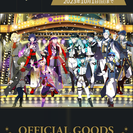
2023
10
1
年
月
日(日)まで
ASOBI TICKET
ASOBI STAGE
プロジェクトアイマス ヴイアライヴ
その他先行受付
テイルズ オブ シリーズ
電音部
プレミアム会員とは
鉄拳
太鼓の達人
ACE COMBAT
パックマン
ナムコクラシック
スサノオマジック
ガンダムシリーズ