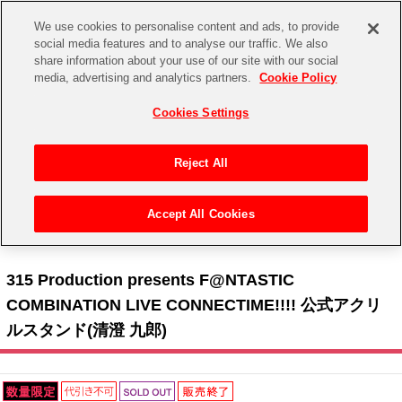
We use cookies to personalise content and ads, to provide
social media features and to analyse our traffic. We also
share information about your use of our site with our social
CHANNEL
STORE
EVENT
media, advertising and analytics partners.
Cookie Policy
グッズ
ゲーム
電子書籍
CD / Blu-ray
Cookies Settings
キャラクター
ジャンル
CHANNEL
アイドルマスターシリーズ
イベントグッズ
【重要】二段階認証設定およびID・パスワード管理のお願い
Reject All
ASOBI CHANNEL TOP
トイ・ホビー
アイドルマスター
【重要】「代金引換」決済および納品書同梱の終了のお知らせ
Accept All Cookies
STORE
トップ
生活雑貨
>
> 315 Production presents F@NTASTIC COMBINATION LIVE > 315 Production
アイドルマスター シンデレラガールズ
presents F@NTASTIC COMBINATION LIVE CONNECTIME!!!! 公式アクリルスタンド(清澄 九郎)
ASOBI STORE TOP
グッズ
アイドルマスター ミリオンライブ！
315 Production presents F@NTASTIC
ゲーム
電子書籍
COMBINATION LIVE CONNECTIME!!!! 公式アクリ
アイドルマスター SideM
ルスタンド(清澄 九郎)
CD / Blu-ray
アイドルマスター シャイニーカラーズ
EVENT
学園アイドルマスター