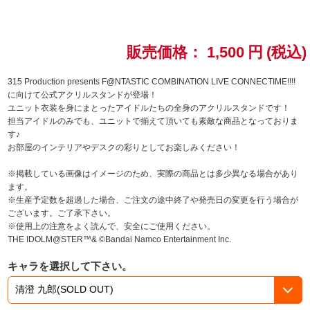
ドラゴンボール
販売価格：
1,500
円
(税込)
ラブライブ！シリーズ
315 Production presents F@NTASTIC COMBINATION LIVE CONNECTIME!!!!
ラブライブ！
に向けて公式アクリルスタンドが登場！
ユニット衣装を身にまとったアイドルたちの全身のアクリルスタンドです！
担当アイドルのみでも、ユニットで揃えて頂いても素敵な商品となっておりま
ラブライブ！サンシャイン‼
す♪
お部屋のインテリアやデスクの彩りとしてお楽しみください！
ラブライブ！虹ヶ咲学園スクールアイドル同好会
※掲載している画像はイメージのため、実際の商品とは多少異なる場合があり
ます。
ラブライブ！スーパースター!!
※生産予定数を超過した場合、ご注文の途中終了や発売日の変更を行う場合が
ございます。ご了承下さい。
アイドリッシュセブン
※使用上の注意をよく読んで、安全にご使用ください。
THE IDOLM@STER™& ©Bandai Namco Entertainment Inc.
モフモフパレード
キャラを選択して下さい。