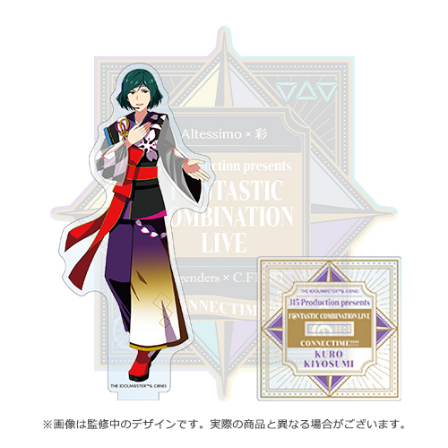
ASOBI TICKET
ASOBI STAGE
プロジェクトアイマス ヴイアライヴ
その他先行受付
テイルズ オブ シリーズ
電音部
プレミアム会員とは
鉄拳
太鼓の達人
ACE COMBAT
パックマン
ナムコクラシック
スサノオマジック
ガンダムシリーズ