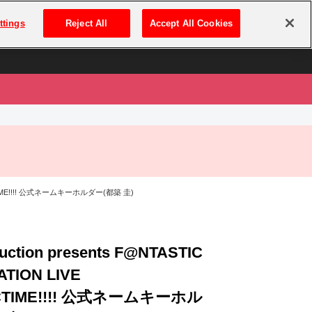
は
ログイン・新規登録
ttings
Reject All
Accept All Cookies
は
ONNECTIME!!!! 公式ネームキーホルダー(都築 圭)
uction presents F@NTASTIC
TION LIVE
CTIME!!!! 公式ネームキーホル