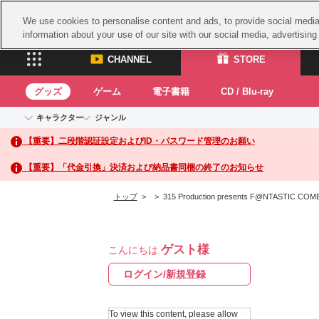
We use cookies to personalise content and ads, to provide social media 
information about your use of our site with our social media, advertisin
CHANNEL
STORE
グッズ
ゲーム
電子書籍
CD / Blu-ray
キャラクター
ジャンル
CHANNEL
STORE
【重要】二段階認証設定およびID・パスワード管理のお願い
アイドルマスターシリーズ
イベントグッズ
鉄拳
ASOBI CHANNEL TOP
ASOBI STORE 
トイ・ホビー
太鼓
アイドルマスター
【重要】「代金引換」決済および納品書同梱の終了のお知らせ
アイドルマスター シンデレラガールズ
グッズ
生活雑貨
ACE 
アイドルマスター ミリオンライブ！
トップ
>
> 315 Production presents F@NTASTIC C
ゲーム
パッ
アイドルマスター SideM
アイドルマスター シャイニーカラーズ
ナム
電子書籍
学園アイドルマスター
ゲスト様
スサ
こんにちは
CD / Blu-ray
プロジェクトアイマス ヴイアライヴ
ガン
ログイン/新規登録
テイルズ オブ シリーズ
ドラ
電音部
To view this content, please allow