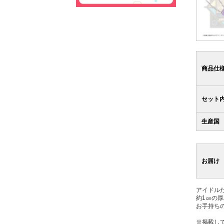
商品仕
セット
生産国
お届け
アイドル
約1㎝の
お手持ち
※掲載し