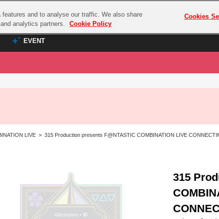
features and to analyse our traffic. We also share
プレミアム会員と
Cookies Se
g and analytics partners.
Cookie Policy
EVENT
EVENT
ラブライブ！シリーズ
プレミアム会員と
TOP
ASOBI TICKET
の達人
ラブライブ！
ラブライブ！サンシャイン‼
ASOBI STAGE
COMBAT
ラブライブ！虹ヶ咲学園スクールアイドル同好会
OMBINATION LIVE > 315 Production presents F@NTASTIC COMBINATION LIVE C
その他先行受付
クマン
ラブライブ！スーパースター!!
コクラシック
アイドリッシュセブン
ノオマジック
315 Prod
モフモフパレード
ダムシリーズ
COMBINA
ゴンボール
CONNE