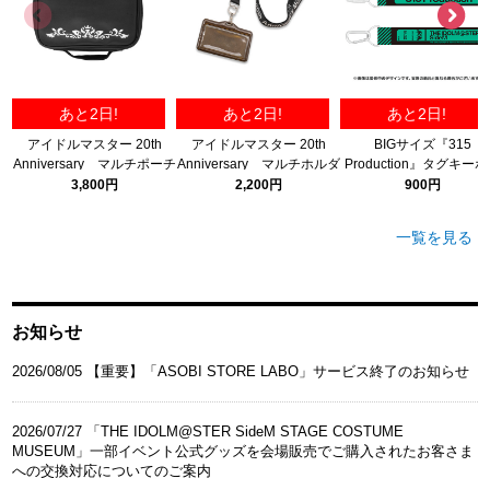
あと2日!
あと2日!
あと2日!
アイドルマスター 20th
アイドルマスター 20th
BIGサイズ『315
Anniversary マルチポーチ
Anniversary マルチホルダ
Production』タグキー
ー
ダー
3,800円
2,200円
900円
一覧を見る
お知らせ
2026/08/05 【重要】「ASOBI STORE LABO」サービス終了のお知らせ​
2026/07/27 「THE IDOLM@STER SideM STAGE COSTUME
MUSEUM」一部イベント公式グッズを会場販売でご購入されたお客さま
への交換対応についてのご案内