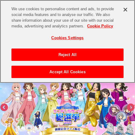
We use cookies to personalise content and ads, to provide
social media features and to analyse our traffic. We also
share information about your use of our site with our social
CHANNEL
STORE
EVENT
media, advertising and analytics partners.
Cookie Policy
グッズ
ゲーム
電子書籍
CD / Blu-ray
Cookies Settings
キャラクター
ジャンル
CHANNEL
アイドルマスターシリーズ
イベントグッズ
【重要】二段階認証設定およびID・パスワード管理のお願い
Reject All
ASOBI CHANNEL TOP
トイ・ホビー
アイドルマスター
【重要】「代金引換」決済および納品書同梱の終了のお知らせ
Accept All Cookies
STORE
生活雑貨
アイドルマスター シンデレラガールズ
ASOBI STORE TOP
グッズ
アイドルマスター ミリオンライブ！
ゲーム
電子書籍
アイドルマスター SideM
CD / Blu-ray
アイドルマスター シャイニーカラーズ
EVENT
学園アイドルマスター