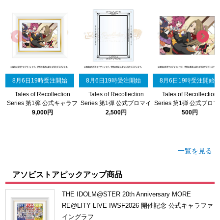
ドラゴンボール
ラブライブ！シリーズ
ラブライブ！
8月6日19時受注開始
8月6日19時受注開始
8月6日19時受注開始
ラブライブ！サンシャイン‼
Tales of Recollection
Tales of Recollection
Tales of Recollection
Series 第1弾 公式キャラフ
Series 第1弾 公式ブロマイ
Series 第1弾 公式ブロ
ァイングラフ(ファンタジア
ドスタンド
ド(ファンタジア すず)
ラブライブ！虹ヶ咲学園スクールアイドル同好会
9,000円
2,500円
500円
すず)
ラブライブ！スーパースター!!
一覧を見る
アイドリッシュセブン
アソビストアピックアップ商品
モフモフパレード
THE IDOLM@STER 20th Anniversary MORE
RE@LITY LIVE IWSF2026 開催記念 公式キャラファ
イングラフ