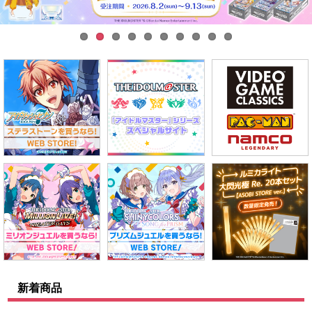
ASOBI TICKET
ASOBI STAGE
プロジェクトアイマス ヴイアライヴ
その他先行受付
テイルズ オブ シリーズ
電音部
プレミアム会員とは
鉄拳
太鼓の達人
ACE COMBAT
パックマン
ナムコクラシック
スサノオマジック
新着商品
ガンダムシリーズ