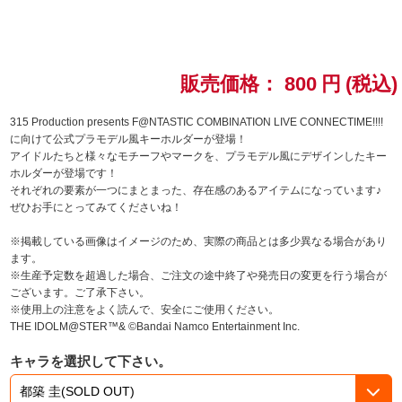
ドラゴンボール
ラブライブ！シリーズ
販売価格：
800
円
(税込)
ラブライブ！
315 Production presents F@NTASTIC COMBINATION LIVE CONNECTIME!!!!
に向けて公式プラモデル風キーホルダーが登場！
アイドルたちと様々なモチーフやマークを、プラモデル風にデザインしたキー
ラブライブ！サンシャイン‼
ホルダーが登場です！
それぞれの要素が一つにまとまった、存在感のあるアイテムになっています♪
ラブライブ！虹ヶ咲学園スクールアイドル同好会
ぜひお手にとってみてくださいね！
※掲載している画像はイメージのため、実際の商品とは多少異なる場合があり
ラブライブ！スーパースター!!
ます。
※生産予定数を超過した場合、ご注文の途中終了や発売日の変更を行う場合が
アイドリッシュセブン
ございます。ご了承下さい。
※使用上の注意をよく読んで、安全にご使用ください。
THE IDOLM@STER™& ©Bandai Namco Entertainment Inc.
モフモフパレード
キャラを選択して下さい。