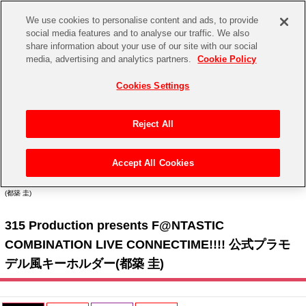
We use cookies to personalise content and ads, to provide
social media features and to analyse our traffic. We also
share information about your use of our site with our social
CHANNEL
STORE
EVENT
media, advertising and analytics partners.
Cookie Policy
グッズ
ゲーム
電子書籍
CD / Blu-ray
Cookies Settings
キャラクター
ジャンル
CHANNEL
アイドルマスターシリーズ
イベントグッズ
【重要】二段階認証設定およびID・パスワード管理のお願い
Reject All
ASOBI CHANNEL TOP
トイ・ホビー
アイドルマスター
【重要】「代金引換」決済および納品書同梱の終了のお知らせ
Accept All Cookies
STORE
トップ
生活雑貨
>
> 315 Production presents F@NTASTIC COMBINATION LIVE > 315 Production
アイドルマスター シンデレラガールズ
presents F@NTASTIC COMBINATION LIVE CONNECTIME!!!! 公式プラモデル風キーホルダー
(都築 圭)
ASOBI STORE TOP
グッズ
アイドルマスター ミリオンライブ！
315 Production presents F@NTASTIC
ゲーム
電子書籍
アイドルマスター SideM
COMBINATION LIVE CONNECTIME!!!! 公式プラモ
CD / Blu-ray
デル風キーホルダー(都築 圭)
アイドルマスター シャイニーカラーズ
EVENT
学園アイドルマスター