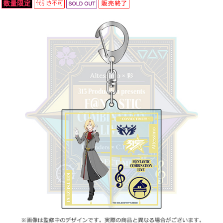
ASOBI TICKET
ASOBI STAGE
プロジェクトアイマス ヴイアライヴ
その他先行受付
テイルズ オブ シリーズ
電音部
プレミアム会員とは
鉄拳
太鼓の達人
ACE COMBAT
パックマン
ナムコクラシック
スサノオマジック
ガンダムシリーズ