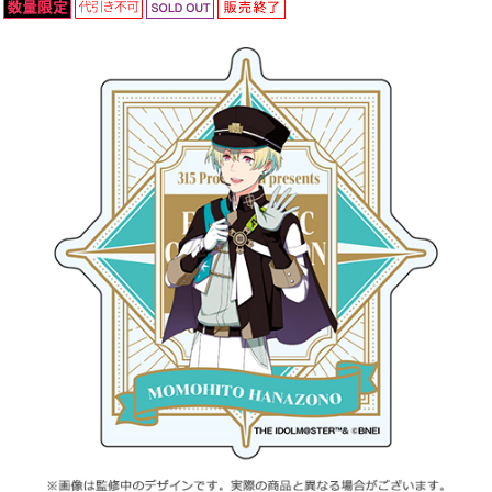
ASOBI TICKET
ASOBI STAGE
プロジェクトアイマス ヴイアライヴ
その他先行受付
テイルズ オブ シリーズ
電音部
プレミアム会員とは
鉄拳
太鼓の達人
ACE COMBAT
パックマン
ナムコクラシック
スサノオマジック
ガンダムシリーズ