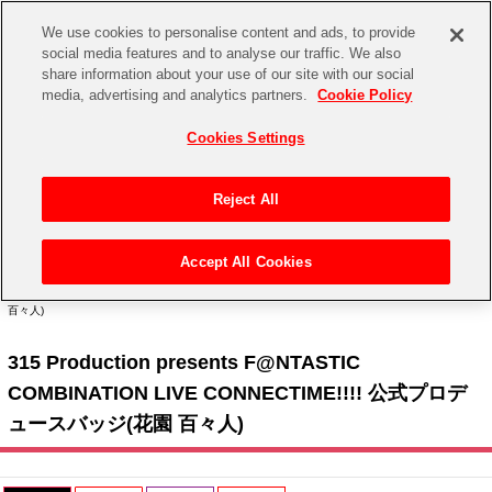
We use cookies to personalise content and ads, to provide
social media features and to analyse our traffic. We also
share information about your use of our site with our social
CHANNEL
STORE
EVENT
media, advertising and analytics partners.
Cookie Policy
グッズ
ゲーム
電子書籍
CD / Blu-ray
Cookies Settings
キャラクター
ジャンル
CHANNEL
アイドルマスターシリーズ
イベントグッズ
【重要】二段階認証設定およびID・パスワード管理のお願い
Reject All
ASOBI CHANNEL TOP
トイ・ホビー
アイドルマスター
【重要】「代金引換」決済および納品書同梱の終了のお知らせ
Accept All Cookies
STORE
トップ
生活雑貨
>
> 315 Production presents F@NTASTIC COMBINATION LIVE > 315 Production
アイドルマスター シンデレラガールズ
presents F@NTASTIC COMBINATION LIVE CONNECTIME!!!! 公式プロデュースバッジ(花園
百々人)
ASOBI STORE TOP
グッズ
アイドルマスター ミリオンライブ！
315 Production presents F@NTASTIC
ゲーム
電子書籍
アイドルマスター SideM
COMBINATION LIVE CONNECTIME!!!! 公式プロデ
CD / Blu-ray
ュースバッジ(花園 百々人)
アイドルマスター シャイニーカラーズ
EVENT
学園アイドルマスター