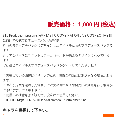
ドラゴンボール
ラブライブ！シリーズ
販売価格：
1,000
円
(税込)
ラブライブ！
315 Production presents F@NTASTIC COMBINATION LIVE CONNECTIME!!!!
に向けて公式プロデュースバッジが登場！
ロゴのモチーフをバックにデザインしたアイドルたちのプロデュースバッジで
ラブライブ！サンシャイン‼
す！
クリアなベースにユニットカラーとゴールドが映えるデザインになっていま
ラブライブ！虹ヶ咲学園スクールアイドル同好会
す！
ぜひ担当アイドルのプロデュースバッジをゲットしてくださいね！
ラブライブ！スーパースター!!
※掲載している画像はイメージのため、実際の商品とは多少異なる場合があり
ます。
アイドリッシュセブン
※生産予定数を超過した場合、ご注文の途中終了や発売日の変更を行う場合が
ございます。ご了承下さい。
※使用上の注意をよく読んで、安全にご使用ください。
モフモフパレード
THE IDOLM@STER™& ©Bandai Namco Entertainment Inc.
キャラを選択して下さい。