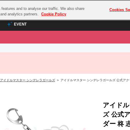
features and to analyse our traffic. We also share
プレミアム会員と
Cookies Se
g and analytics partners.
Cookie Policy
EVENT
EVENT
ラブライブ！シリーズ
プレミアム会員と
TOP
ASOBI TICKET
の達人
ラブライブ！
ラブライブ！サンシャイン‼
ASOBI STAGE
COMBAT
ラブライブ！虹ヶ咲学園スクールアイドル同好会
アイドルマスター シンデレラガールズ
> アイドルマスター シンデレラガールズ 公式アクリルシェイカ
その他先行受付
クマン
ラブライブ！スーパースター!!
コクラシック
アイドリッシュセブン
ノオマジック
アイドル
モフモフパレード
ダムシリーズ
ズ 公式
ゴンボール
ダー 柊 志乃