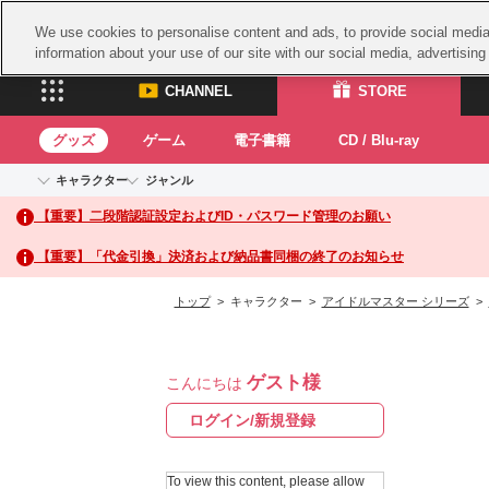
We use cookies to personalise content and ads, to provide social media 
information about your use of our site with our social media, advertisin
CHANNEL
STORE
グッズ
ゲーム
電子書籍
CD / Blu-ray
キャラクター
ジャンル
CHANNEL
STORE
【重要】二段階認証設定およびID・パスワード管理のお願い
アイドルマスターシリーズ
イベントグッズ
鉄拳
ASOBI CHANNEL TOP
ASOBI STORE 
トイ・ホビー
太鼓
アイドルマスター
【重要】「代金引換」決済および納品書同梱の終了のお知らせ
アイドルマスター シンデレラガールズ
グッズ
生活雑貨
ACE 
アイドルマスター ミリオンライブ！
トップ
> キャラクター >
アイドルマスター シリーズ
>
ゲーム
パッ
アイドルマスター SideM
アイドルマスター シャイニーカラーズ
ナム
電子書籍
学園アイドルマスター
ゲスト様
スサ
こんにちは
CD / Blu-ray
プロジェクトアイマス ヴイアライヴ
ガン
ログイン/新規登録
テイルズ オブ シリーズ
ドラ
電音部
To view this content, please allow