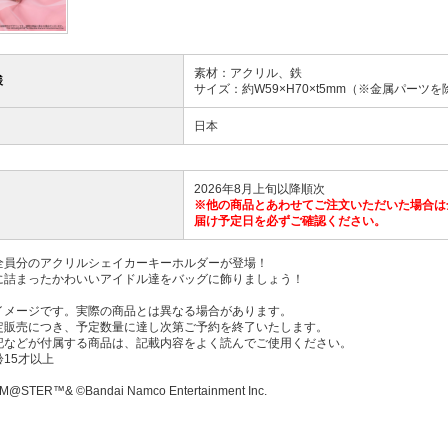
素材：アクリル、鉄
様
サイズ：約W59×H70×t5mm（※金属パーツを
日本
2026年8月上旬以降順次
※他の商品とあわせてご注文いただいた場合は
届け予定日を必ずご確認ください。
全員分のアクリルシェイカーキーホルダーが登場！
に詰まったかわいいアイドル達をバッグに飾りましょう！
イメージです。実際の商品とは異なる場合があります。
定販売につき、予定数量に達し次第ご予約を終了いたします。
記などが付属する商品は、記載内容をよく読んでご使用ください。
15才以上
M@STER™& ©Bandai Namco Entertainment Inc.