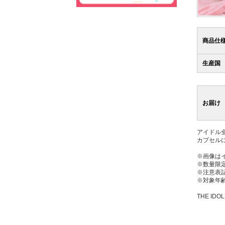
商品仕
生産国
お届け
アイドル
カプセル
※画像は
※数量限
※注意表
※対象年齢
THE IDOL