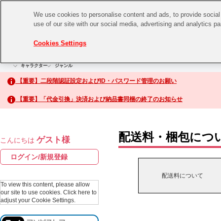
We use cookies to personalise content and ads, to provide social 
use of our site with our social media, advertising and analytics p
CHANNEL
STORE
EVENT
Cookies Settings
グッズ
ゲーム
電子書籍
CD / Blu-ray
キャラクター
ジャンル
CHANNEL
アイドルマスターシリーズ
イベントグッズ
【重要】二段階認証設定およびID・パスワード管理のお願い
ASOBI CHANNEL TOP
トイ・ホビー
【重要】「代金引換」決済および納品書同梱の終了のお知らせ
アイドルマスター
STORE
生活雑貨
アイドルマスター シンデレラガールズ
配送料・梱包につ
ゲスト様
こんにちは
ASOBI STORE TOP
アイドルマスター ミリオンライブ！
ログイン/新規登録
ゲーム
アイドルマスター SideM
配送料について
CD / Blu-ray
To view this content, please allow
our site to use cookies.
Click here to
アイドルマスター シャイニーカラーズ
adjust your Cookie Settings.
EVENT
学園アイドルマスター