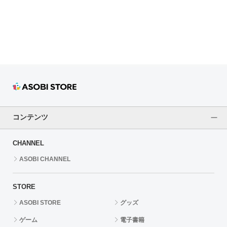
ドラゴンボール
ラブライブ！シリーズ
ラブライブ！
ラブライブ！サンシャイン‼
ラブライブ！虹ヶ咲学園スクールアイドル同好会
コンテンツ
ラブライブ！スーパースター!!
CHANNEL
アイドリッシュセブン
ASOBI CHANNEL
モフモフパレード
STORE
ASOBI STORE
グッズ
ゲーム
電子書籍