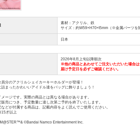
素材：アクリル、鉄
様
サイズ：約W59×H70×t5mm（※金属パーツを
日本
2026年8月上旬以降順次
※他の商品とあわせてご注文いただいた場合は
届け予定日を必ずご確認ください。
全員分のアクリルシェイカーキーホルダーが登場！
に詰まったかわいいアイドル達をバッグに飾りましょう！
イメージです。実際の商品とは異なる場合があります。
定販売につき、予定数量に達し次第ご予約を終了いたします。
記などが付属する商品は、記載内容をよく読んでご使用ください。
15才以上
M@STER™& ©Bandai Namco Entertainment Inc.