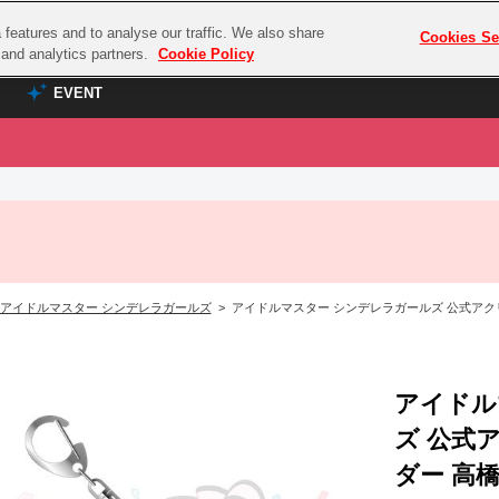
features and to analyse our traffic. We also share
プレミアム会員と
Cookies Se
g and analytics partners.
Cookie Policy
EVENT
EVENT
ラブライブ！シリーズ
プレミアム会員と
TOP
ASOBI TICKET
の達人
ラブライブ！
ラブライブ！サンシャイン‼
ASOBI STAGE
COMBAT
ラブライブ！虹ヶ咲学園スクールアイドル同好会
アイドルマスター シンデレラガールズ
> アイドルマスター シンデレラガールズ 公式アクリルシェイ
その他先行受付
クマン
ラブライブ！スーパースター!!
コクラシック
アイドリッシュセブン
ノオマジック
アイドル
モフモフパレード
ダムシリーズ
ズ 公式
ゴンボール
ダー 高橋礼子