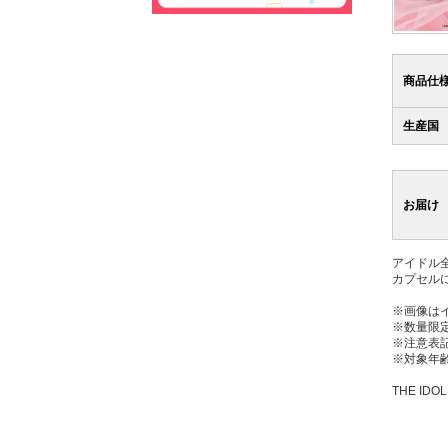
商品仕
生産国
お届け
アイドル
カプセル
※画像は
※数量限
※注意表
※対象年齢
THE IDOL