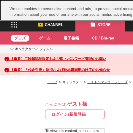
We use cookies to personalise content and ads, to provide social media 
information about your use of our site with our social media, advertisin
CHANNEL
STORE
グッズ
ゲーム
電子書籍
CD / Blu-ray
キャラクター
ジャンル
CHANNEL
STORE
【重要】二段階認証設定およびID・パスワード管理のお願い
アイドルマスターシリーズ
イベントグッズ
鉄拳
ASOBI CHANNEL TOP
ASOBI STORE 
トイ・ホビー
太鼓
アイドルマスター
【重要】「代金引換」決済および納品書同梱の終了のお知らせ
アイドルマスター シンデレラガールズ
グッズ
生活雑貨
ACE 
アイドルマスター ミリオンライブ！
トップ
> キャラクター >
アイドルマスター シリーズ
>
ゲーム
パッ
アイドルマスター SideM
アイドルマスター シャイニーカラーズ
ナム
電子書籍
学園アイドルマスター
ゲスト様
スサ
こんにちは
CD / Blu-ray
プロジェクトアイマス ヴイアライヴ
ガン
ログイン/新規登録
テイルズ オブ シリーズ
ドラ
電音部
To view this content, please allow