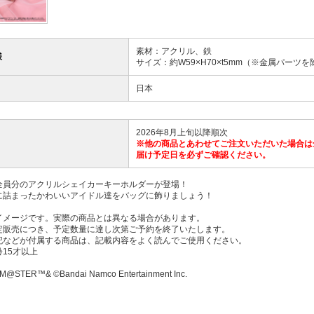
素材：アクリル、鉄
様
サイズ：約W59×H70×t5mm（※金属パーツを
日本
2026年8月上旬以降順次
※他の商品とあわせてご注文いただいた場合は
届け予定日を必ずご確認ください。
全員分のアクリルシェイカーキーホルダーが登場！
に詰まったかわいいアイドル達をバッグに飾りましょう！
イメージです。実際の商品とは異なる場合があります。
定販売につき、予定数量に達し次第ご予約を終了いたします。
記などが付属する商品は、記載内容をよく読んでご使用ください。
15才以上
M@STER™& ©Bandai Namco Entertainment Inc.