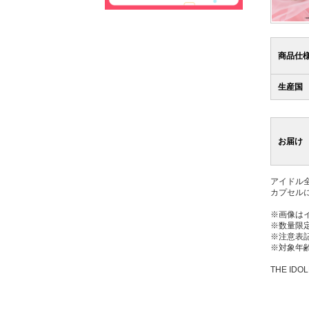
商品仕
生産国
お届け
アイドル
カプセル
※画像は
※数量限
※注意表
※対象年齢
THE IDOL