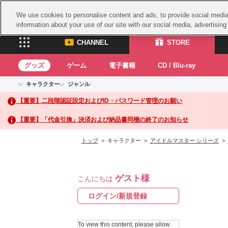
We use cookies to personalise content and ads, to provide social media 
information about your use of our site with our social media, advertisin
CHANNEL
STORE
グッズ
ゲーム
電子書籍
CD / Blu-ray
キャラクター
ジャンル
CHANNEL
STORE
【重要】二段階認証設定およびID・パスワード管理のお願い
アイドルマスターシリーズ
イベントグッズ
鉄拳
ASOBI CHANNEL TOP
ASOBI STORE 
トイ・ホビー
太鼓
アイドルマスター
【重要】「代金引換」決済および納品書同梱の終了のお知らせ
アイドルマスター シンデレラガールズ
グッズ
生活雑貨
ACE 
アイドルマスター ミリオンライブ！
トップ
> キャラクター >
アイドルマスター シリーズ
>
ゲーム
パッ
アイドルマスター SideM
アイドルマスター シャイニーカラーズ
ナム
電子書籍
学園アイドルマスター
ゲスト様
スサ
こんにちは
CD / Blu-ray
プロジェクトアイマス ヴイアライヴ
ガン
ログイン/新規登録
テイルズ オブ シリーズ
ドラ
電音部
To view this content, please allow