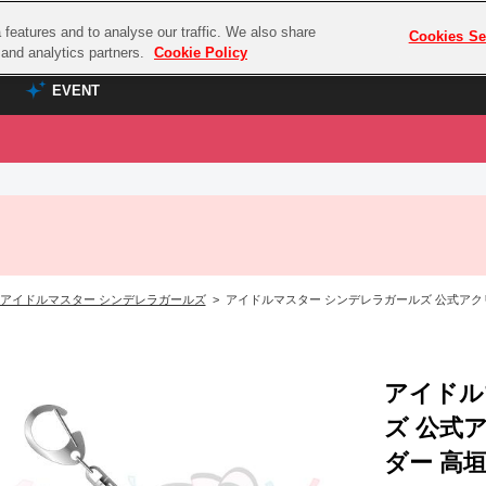
features and to analyse our traffic. We also share
プレミアム会員と
Cookies Se
g and analytics partners.
Cookie Policy
EVENT
EVENT
ラブライブ！シリーズ
プレミアム会員と
TOP
ASOBI TICKET
の達人
ラブライブ！
ラブライブ！サンシャイン‼
ASOBI STAGE
COMBAT
ラブライブ！虹ヶ咲学園スクールアイドル同好会
アイドルマスター シンデレラガールズ
> アイドルマスター シンデレラガールズ 公式アクリルシェイカ
その他先行受付
クマン
ラブライブ！スーパースター!!
コクラシック
アイドリッシュセブン
ノオマジック
アイドル
モフモフパレード
ダムシリーズ
ズ 公式
ゴンボール
ダー 高垣 楓