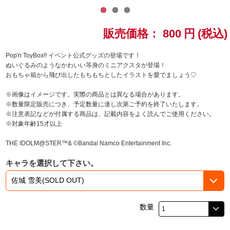
ドラゴンボール
販売価格：
800
円
(税込)
ラブライブ！シリーズ
Pop'n ToyBox!! イベント公式グッズの登場です！
ぬいぐるみのようなかわいい等身のミニアクスタが登場！
ラブライブ！
おもちゃ箱から飛び出したもちもちとしたイラストを愛でましょう♡
ラブライブ！サンシャイン‼
※画像はイメージです。実際の商品とは異なる場合があります。
※数量限定販売につき、予定数量に達し次第ご予約を終了いたします。
※注意表記などが付属する商品は、記載内容をよく読んでご使用ください。
ラブライブ！虹ヶ咲学園スクールアイドル同好会
※対象年齢15才以上
ラブライブ！スーパースター!!
THE IDOLM@STER™& ©Bandai Namco Entertainment Inc.
キャラを選択して下さい。
アイドリッシュセブン
モフモフパレード
数量