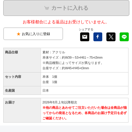
カートに入れる
お客様都合による返品はお受けしていません。
シェアする
お気に入りに登録
商品仕様
素材：アクリル
本体サイズ：約W39～53×H61～75×t3mm
※商品種類によってサイズが異なります。
台座サイズ：約W45×H45×t3mm
セット内容
本体 1個
台座 1個
生産国
日本
お届け
2026年8月上旬以降順次
※他の商品とあわせてご注文いただいた場合は全商品が揃
ってからの発送となるため、各商品のお届け予定日を必ず
ご確認ください。