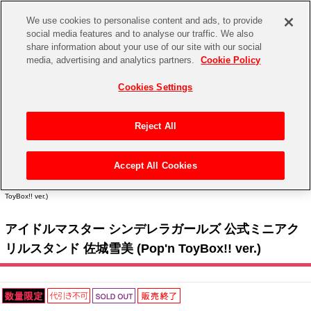
We use cookies to personalise content and ads, to provide
social media features and to analyse our traffic. We also
share information about your use of our site with our social
CHANNEL
STORE
EVENT
media, advertising and analytics partners.
Cookie Policy
グッズ
ゲーム
電子書籍
CD / Blu-ray
Cookies Settings
キャラクター
ジャンル
CHANNEL
アイドルマスターシリーズ
イベントグッズ
【重要】二段階認証設定およびID・パスワード管理のお願い
Reject All
ASOBI CHANNEL TOP
トイ・ホビー
アイドルマスター
【重要】「代金引換」決済および納品書同梱の終了のお知らせ
Accept All Cookies
STORE
トップ
生活雑貨
> キャラクター >
アイドルマスター シリーズ
>
アイドルマスター シンデレラガール
アイドルマスター シンデレラガールズ
ズ
> アイドルマスター シンデレラガールズ 公式ミニアクリルスタンド 佐城雪美 (Pop'n
ToyBox!! ver.)
ASOBI STORE TOP
グッズ
アイドルマスター ミリオンライブ！
アイドルマスター シンデレラガールズ 公式ミニアク
ゲーム
電子書籍
アイドルマスター SideM
リルスタンド 佐城雪美 (Pop'n ToyBox!! ver.)
CD / Blu-ray
アイドルマスター シャイニーカラーズ
EVENT
学園アイドルマスター