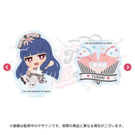
ASOBI TICKET
ASOBI STAGE
プロジェクトアイマス ヴイアライヴ
その他先行受付
テイルズ オブ シリーズ
電音部
プレミアム会員とは
鉄拳
太鼓の達人
ACE COMBAT
パックマン
ナムコクラシック
スサノオマジック
ガンダムシリーズ