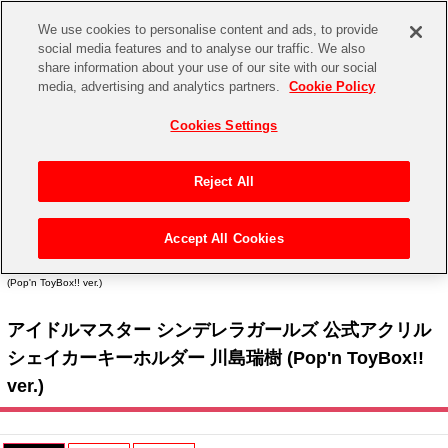
We use cookies to personalise content and ads, to provide
social media features and to analyse our traffic. We also
share information about your use of our site with our social
CHANNEL
STORE
EVENT
media, advertising and analytics partners.
Cookie Policy
グッズ
ゲーム
電子書籍
CD / Blu-ray
Cookies Settings
キャラクター
ジャンル
CHANNEL
アイドルマスターシリーズ
イベントグッズ
【重要】二段階認証設定およびID・パスワード管理のお願い
Reject All
ASOBI CHANNEL TOP
トイ・ホビー
アイドルマスター
【重要】「代金引換」決済および納品書同梱の終了のお知らせ
Accept All Cookies
STORE
トップ
生活雑貨
> キャラクター >
アイドルマスター シリーズ
>
アイドルマスター シンデレラガール
アイドルマスター シンデレラガールズ
ズ
> アイドルマスター シンデレラガールズ 公式アクリルシェイカーキーホルダー 川島瑞樹
(Pop'n ToyBox!! ver.)
ASOBI STORE TOP
グッズ
アイドルマスター ミリオンライブ！
アイドルマスター シンデレラガールズ 公式アクリル
ゲーム
電子書籍
アイドルマスター SideM
シェイカーキーホルダー 川島瑞樹 (Pop'n ToyBox!!
CD / Blu-ray
ver.)
アイドルマスター シャイニーカラーズ
EVENT
学園アイドルマスター