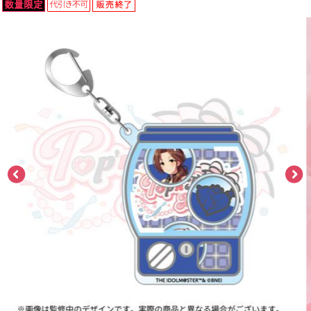
ASOBI TICKET
ASOBI STAGE
プロジェクトアイマス ヴイアライヴ
その他先行受付
テイルズ オブ シリーズ
電音部
プレミアム会員とは
鉄拳
太鼓の達人
ACE COMBAT
パックマン
ナムコクラシック
スサノオマジック
ガンダムシリーズ