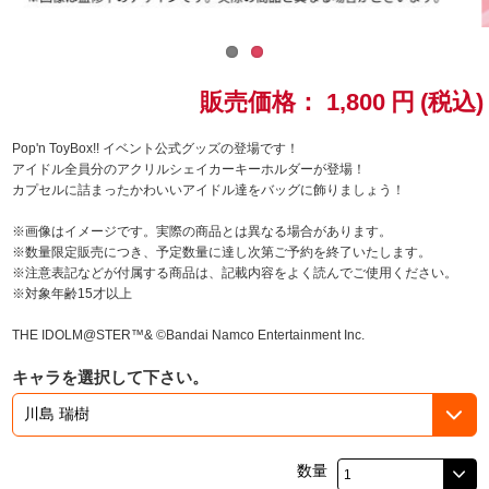
ドラゴンボール
ラブライブ！シリーズ
販売価格：
1,800
円
(税込)
ラブライブ！
Pop'n ToyBox!! イベント公式グッズの登場です！
アイドル全員分のアクリルシェイカーキーホルダーが登場！
カプセルに詰まったかわいいアイドル達をバッグに飾りましょう！
ラブライブ！サンシャイン‼
※画像はイメージです。実際の商品とは異なる場合があります。
ラブライブ！虹ヶ咲学園スクールアイドル同好会
※数量限定販売につき、予定数量に達し次第ご予約を終了いたします。
※注意表記などが付属する商品は、記載内容をよく読んでご使用ください。
※対象年齢15才以上
ラブライブ！スーパースター!!
THE IDOLM@STER™& ©Bandai Namco Entertainment Inc.
アイドリッシュセブン
キャラを選択して下さい。
モフモフパレード
数量