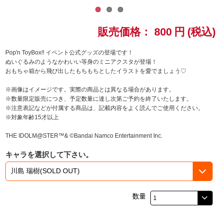
ドラゴンボール
販売価格：
800
円
(税込)
ラブライブ！シリーズ
Pop'n ToyBox!! イベント公式グッズの登場です！
ぬいぐるみのようなかわいい等身のミニアクスタが登場！
ラブライブ！
おもちゃ箱から飛び出したもちもちとしたイラストを愛でましょう♡
ラブライブ！サンシャイン‼
※画像はイメージです。実際の商品とは異なる場合があります。
※数量限定販売につき、予定数量に達し次第ご予約を終了いたします。
※注意表記などが付属する商品は、記載内容をよく読んでご使用ください。
ラブライブ！虹ヶ咲学園スクールアイドル同好会
※対象年齢15才以上
ラブライブ！スーパースター!!
THE IDOLM@STER™& ©Bandai Namco Entertainment Inc.
キャラを選択して下さい。
アイドリッシュセブン
モフモフパレード
数量