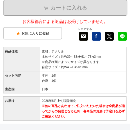
カートに入れる
お客様都合による返品はお受けしていません。
シェアする
お気に入りに登録
商品仕様
素材：アクリル
本体サイズ：約W39～53×H61～75×t3mm
※商品種類によってサイズが異なります。
台座サイズ：約W45×H45×t3mm
セット内容
本体 1個
台座 1個
生産国
日本
お届け
2026年8月上旬以降順次
※他の商品とあわせてご注文いただいた場合は全商品が揃
ってからの発送となるため、各商品のお届け予定日を必ず
ご確認ください。