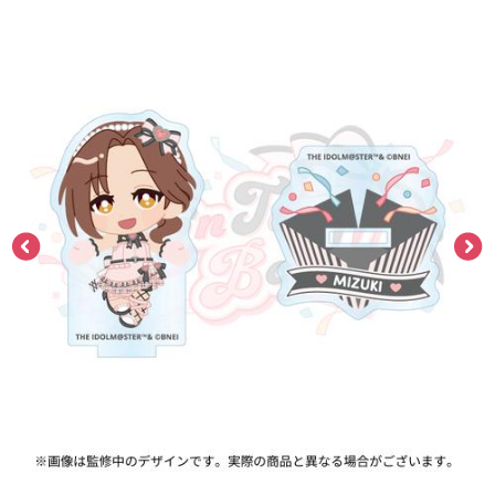
ASOBI TICKET
ASOBI STAGE
プロジェクトアイマス ヴイアライヴ
その他先行受付
テイルズ オブ シリーズ
電音部
プレミアム会員とは
鉄拳
太鼓の達人
ACE COMBAT
パックマン
ナムコクラシック
スサノオマジック
ガンダムシリーズ