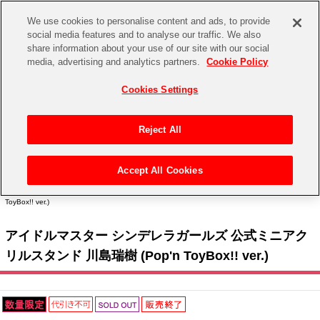
We use cookies to personalise content and ads, to provide
social media features and to analyse our traffic. We also
share information about your use of our site with our social
CHANNEL
STORE
EVENT
media, advertising and analytics partners.
Cookie Policy
グッズ
ゲーム
電子書籍
CD / Blu-ray
Cookies Settings
キャラクター
ジャンル
CHANNEL
アイドルマスターシリーズ
イベントグッズ
【重要】二段階認証設定およびID・パスワード管理のお願い
Reject All
ASOBI CHANNEL TOP
トイ・ホビー
アイドルマスター
【重要】「代金引換」決済および納品書同梱の終了のお知らせ
Accept All Cookies
STORE
トップ
生活雑貨
> キャラクター >
アイドルマスター シリーズ
>
アイドルマスター シンデレラガール
アイドルマスター シンデレラガールズ
ズ
> アイドルマスター シンデレラガールズ 公式ミニアクリルスタンド 川島瑞樹 (Pop'n
ToyBox!! ver.)
ASOBI STORE TOP
グッズ
アイドルマスター ミリオンライブ！
アイドルマスター シンデレラガールズ 公式ミニアク
ゲーム
電子書籍
アイドルマスター SideM
リルスタンド 川島瑞樹 (Pop'n ToyBox!! ver.)
CD / Blu-ray
アイドルマスター シャイニーカラーズ
EVENT
学園アイドルマスター