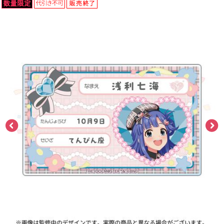
ASOBI TICKET
ASOBI STAGE
プロジェクトアイマス ヴイアライヴ
その他先行受付
テイルズ オブ シリーズ
電音部
プレミアム会員とは
鉄拳
太鼓の達人
ACE COMBAT
パックマン
ナムコクラシック
スサノオマジック
ガンダムシリーズ