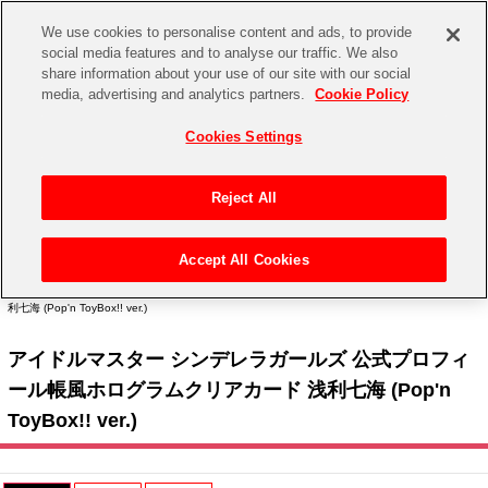
We use cookies to personalise content and ads, to provide
social media features and to analyse our traffic. We also
share information about your use of our site with our social
CHANNEL
STORE
EVENT
media, advertising and analytics partners.
Cookie Policy
グッズ
ゲーム
電子書籍
CD / Blu-ray
Cookies Settings
キャラクター
ジャンル
CHANNEL
アイドルマスターシリーズ
イベントグッズ
【重要】二段階認証設定およびID・パスワード管理のお願い
Reject All
ASOBI CHANNEL TOP
トイ・ホビー
アイドルマスター
【重要】「代金引換」決済および納品書同梱の終了のお知らせ
Accept All Cookies
STORE
トップ
生活雑貨
> キャラクター >
アイドルマスター シリーズ
>
アイドルマスター シンデレラガール
アイドルマスター シンデレラガールズ
ズ
> アイドルマスター シンデレラガールズ 公式プロフィール帳風ホログラムクリアカード 浅
利七海 (Pop'n ToyBox!! ver.)
ASOBI STORE TOP
グッズ
アイドルマスター ミリオンライブ！
アイドルマスター シンデレラガールズ 公式プロフィ
ゲーム
電子書籍
アイドルマスター SideM
ール帳風ホログラムクリアカード 浅利七海 (Pop'n
CD / Blu-ray
ToyBox!! ver.)
アイドルマスター シャイニーカラーズ
EVENT
学園アイドルマスター