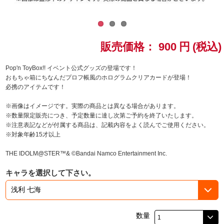
ドラゴンボール
ラブライブ！シリーズ
販売価格：
900
円
(税込)
ラブライブ！
Pop'n ToyBox!! イベント公式グッズの登場です！
おもちゃ箱にちなんだプロフ帳風のホログラムクリアカードが登場！
必携のアイテムです！
ラブライブ！サンシャイン‼
※画像はイメージです。実際の商品とは異なる場合があります。
ラブライブ！虹ヶ咲学園スクールアイドル同好会
※数量限定販売につき、予定数量に達し次第ご予約を終了いたします。
※注意表記などが付属する商品は、記載内容をよく読んでご使用ください。
※対象年齢15才以上
ラブライブ！スーパースター!!
THE IDOLM@STER™& ©Bandai Namco Entertainment Inc.
アイドリッシュセブン
キャラを選択して下さい。
モフモフパレード
数量