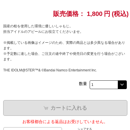
ドラゴンボール
販売価格：
1,800
円
(税込)
ラブライブ！シリーズ
国産の桧を使用した環境に優しいしゃもじ。
担当アイドルのアピールにお役立てくださいませ。
ラブライブ！
※掲載している画像はイメージのため、実際の商品とは多少異なる場合があり
ます。
ラブライブ！サンシャイン‼
※予定数に達した場合、ご注文の途中終了や発売日の変更を行う場合がござい
ます。
ラブライブ！虹ヶ咲学園スクールアイドル同好会
THE IDOLM@STER™& ©Bandai Namco Entertainment Inc.
ラブライブ！スーパースター!!
数量
アイドリッシュセブン
モフモフパレード
カートに入れる
お客様都合による返品はお受けしていません。
シェアする