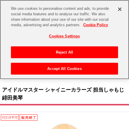
We use cookies to personalise content and ads, to provide
social media features and to analyse our traffic. We also
share information about your use of our site with our social
CHANNEL
STORE
EVENT
media, advertising and analytics partners.
Cookie Policy
グッズ
ゲーム
電子書籍
CD / Blu-ray
Cookies Settings
キャラクター
ジャンル
CHANNEL
アイドルマスターシリーズ
イベントグッズ
【重要】二段階認証設定およびID・パスワード管理のお願い
Reject All
ASOBI CHANNEL TOP
トイ・ホビー
アイドルマスター
【重要】「代金引換」決済および納品書同梱の終了のお知らせ
Accept All Cookies
STORE
トップ
生活雑貨
>
> 283 PRODUCTION Solo Live Collection ーMaster ShowPieceー 協賛社 > バンダ
アイドルマスター シンデレラガールズ
イナムコエクスペリエンス > アイドルマスター シャイニーカラーズ 担当しゃもじ 緋田美琴
ASOBI STORE TOP
グッズ
アイドルマスター ミリオンライブ！
アイドルマスター シャイニーカラーズ 担当しゃもじ
ゲーム
電子書籍
緋田美琴
アイドルマスター SideM
CD / Blu-ray
アイドルマスター シャイニーカラーズ
EVENT
学園アイドルマスター