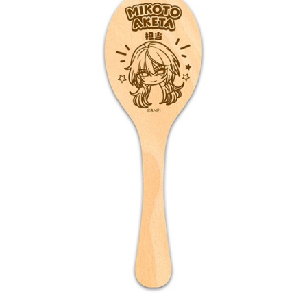
ASOBI TICKET
ASOBI STAGE
プロジェクトアイマス ヴイアライヴ
その他先行受付
テイルズ オブ シリーズ
電音部
プレミアム会員とは
鉄拳
太鼓の達人
ACE COMBAT
パックマン
ナムコクラシック
スサノオマジック
ガンダムシリーズ