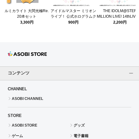
ルミカライト 大閃光極Re.
アイドルマスター ミリオン
THE IDOLM@STER
20本セット
ライブ！ 公式ホログラムク
MILLION LIVE! 14thLIVE
【ASOBISTORE ver.】
リアチケット 【北上麗花】
式タオル DAY1
3,300円
900円
2,200円
(14thLIVE ver.)
コンテンツ
CHANNEL
ASOBI CHANNEL
STORE
ASOBI STORE
グッズ
ゲーム
電子書籍