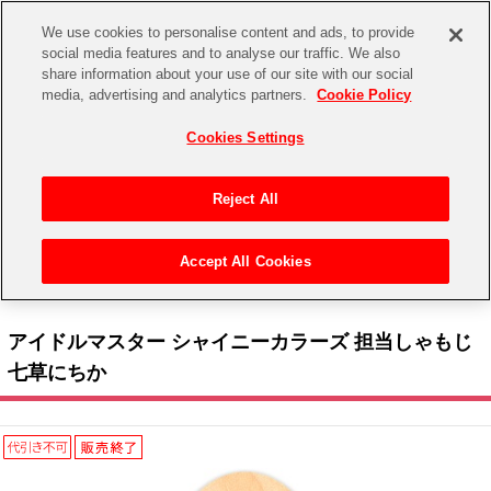
We use cookies to personalise content and ads, to provide
social media features and to analyse our traffic. We also
share information about your use of our site with our social
CHANNEL
STORE
EVENT
media, advertising and analytics partners.
Cookie Policy
グッズ
ゲーム
電子書籍
CD / Blu-ray
Cookies Settings
キャラクター
ジャンル
CHANNEL
アイドルマスターシリーズ
イベントグッズ
【重要】二段階認証設定およびID・パスワード管理のお願い
Reject All
ASOBI CHANNEL TOP
トイ・ホビー
アイドルマスター
【重要】「代金引換」決済および納品書同梱の終了のお知らせ
Accept All Cookies
STORE
トップ
生活雑貨
>
> 283 PRODUCTION Solo Live Collection ーMaster ShowPieceー 協賛社 > バンダ
アイドルマスター シンデレラガールズ
イナムコエクスペリエンス > アイドルマスター シャイニーカラーズ 担当しゃもじ 七草にちか
ASOBI STORE TOP
グッズ
アイドルマスター ミリオンライブ！
アイドルマスター シャイニーカラーズ 担当しゃもじ
ゲーム
電子書籍
七草にちか
アイドルマスター SideM
CD / Blu-ray
アイドルマスター シャイニーカラーズ
EVENT
学園アイドルマスター