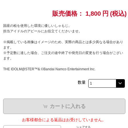
ドラゴンボール
販売価格：
1,800
円
(税込)
ラブライブ！シリーズ
国産の桧を使用した環境に優しいしゃもじ。
担当アイドルのアピールにお役立てくださいませ。
ラブライブ！
※掲載している画像はイメージのため、実際の商品とは多少異なる場合があり
ます。
ラブライブ！サンシャイン‼
※予定数に達した場合、ご注文の途中終了や発売日の変更を行う場合がござい
ます。
ラブライブ！虹ヶ咲学園スクールアイドル同好会
THE IDOLM@STER™& ©Bandai Namco Entertainment Inc.
ラブライブ！スーパースター!!
数量
アイドリッシュセブン
モフモフパレード
カートに入れる
お客様都合による返品はお受けしていません。
シェアする