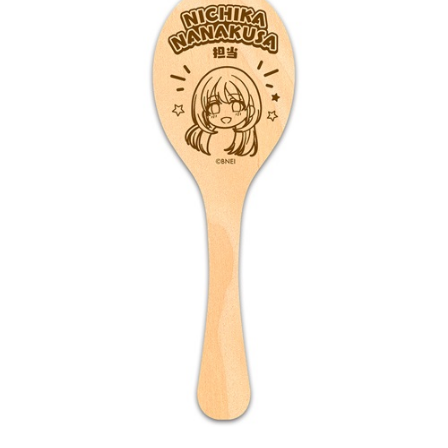
ASOBI TICKET
ASOBI STAGE
プロジェクトアイマス ヴイアライヴ
その他先行受付
テイルズ オブ シリーズ
電音部
プレミアム会員とは
鉄拳
太鼓の達人
ACE COMBAT
パックマン
ナムコクラシック
スサノオマジック
ガンダムシリーズ