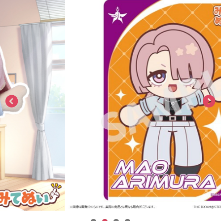
ASOBI TICKET
ASOBI STAGE
プロジェクトアイマス ヴイアライヴ
その他先行受付
テイルズ オブ シリーズ
電音部
プレミアム会員とは
鉄拳
太鼓の達人
ACE COMBAT
パックマン
ナムコクラシック
スサノオマジック
ガンダムシリーズ