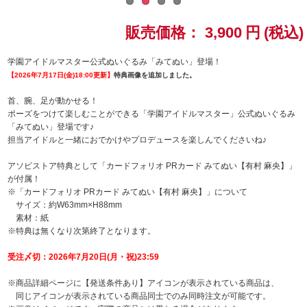
ドラゴンボール
販売価格：
3,900
円
(税込)
ラブライブ！シリーズ
学園アイドルマスター公式ぬいぐるみ「みてぬい」登場！
【2026年7月17日(金)18:00更新】
特典画像を追加しました。
ラブライブ！
首、腕、足が動かせる！
ポーズをつけて楽しむことができる「学園アイドルマスター」公式ぬいぐるみ
ラブライブ！サンシャイン‼
「みてぬい」登場です♪
担当アイドルと一緒におでかけやプロデュースを楽しんでくださいね♪
ラブライブ！虹ヶ咲学園スクールアイドル同好会
アソビストア特典として「カードフォリオ PRカード みてぬい【有村 麻央】」
が付属！
ラブライブ！スーパースター!!
※「カードフォリオ PRカード みてぬい【有村 麻央】」について
サイズ：約W63mm×H88mm
素材：紙
アイドリッシュセブン
※特典は無くなり次第終了となります。
モフモフパレード
受注〆切：2026年7月20日(月・祝)23:59
※商品詳細ページに【発送条件あり】アイコンが表示されている商品は、
同じアイコンが表示されている商品同士でのみ同時注文が可能です。