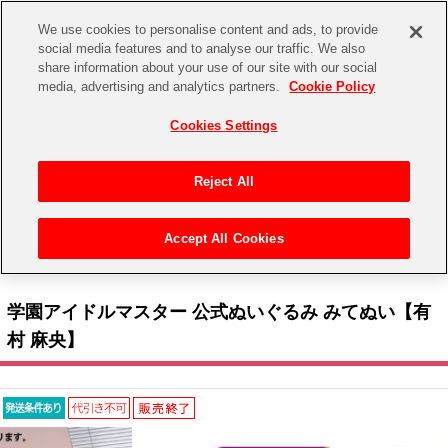
We use cookies to personalise content and ads, to provide
social media features and to analyse our traffic. We also
share information about your use of our site with our social
CHANNEL
STORE
EVENT
media, advertising and analytics partners.
Cookie Policy
グッズ
ゲーム
電子書籍
CD / Blu-ray
Cookies Settings
キャラクター
ジャンル
CHANNEL
アイドルマスターシリーズ
イベントグッズ
【重要】二段階認証設定およびID・パスワード管理のお願い
Reject All
ASOBI CHANNEL TOP
トイ・ホビー
アイドルマスター
【重要】「代金引換」決済および納品書同梱の終了のお知らせ
Accept All Cookies
STORE
トップ
生活雑貨
> キャラクター >
アイドルマスター シリーズ
>
学園アイドルマスター
> 学園アイド
アイドルマスター シンデレラガールズ
ルマスター 公式ぬいぐるみ みてぬい【有村 麻央】
ASOBI STORE TOP
グッズ
アイドルマスター ミリオンライブ！
学園アイドルマスター 公式ぬいぐるみ みてぬい【有
ゲーム
電子書籍
村 麻央】
アイドルマスター SideM
CD / Blu-ray
アイドルマスター シャイニーカラーズ
EVENT
学園アイドルマスター