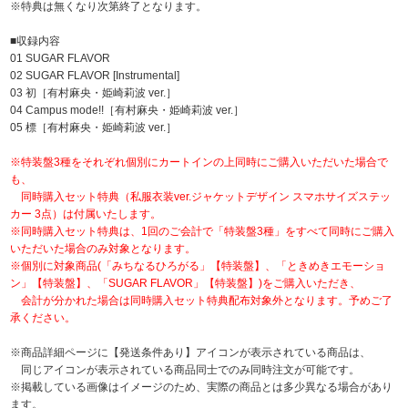
※特典は無くなり次第終了となります。
■収録内容
01 SUGAR FLAVOR
02 SUGAR FLAVOR [Instrumental]
03 初［有村麻央・姫崎莉波 ver.］
04 Campus mode!!［有村麻央・姫崎莉波 ver.］
05 標［有村麻央・姫崎莉波 ver.］
※特装盤3種をそれぞれ個別にカートインの上同時にご購入いただいた場合で
も、
同時購入セット特典（私服衣装ver.ジャケットデザイン スマホサイズステッ
カー 3点）は付属いたします。
※同時購入セット特典は、1回のご会計で「特装盤3種」をすべて同時にご購入
いただいた場合のみ対象となります。
※個別に対象商品(「みちなるひろがる」【特装盤】、「ときめきエモーショ
ン」【特装盤】、「SUGAR FLAVOR」【特装盤】)をご購入いただき、
会計が分かれた場合は同時購入セット特典配布対象外となります。予めご了
承ください。
※商品詳細ページに【発送条件あり】アイコンが表示されている商品は、
同じアイコンが表示されている商品同士でのみ同時注文が可能です。
※掲載している画像はイメージのため、実際の商品とは多少異なる場合があり
ます。