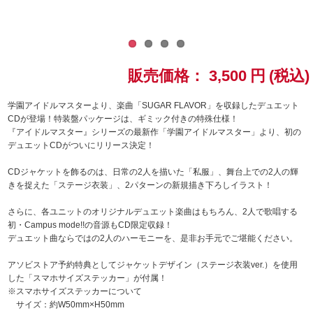
ドラゴンボール
ラブライブ！シリーズ
販売価格：
3,500
円
(税込)
ラブライブ！
学園アイドルマスターより、楽曲「SUGAR FLAVOR」を収録したデュエット
CDが登場！特装盤パッケージは、ギミック付きの特殊仕様！
ラブライブ！サンシャイン‼
『アイドルマスター』シリーズの最新作「学園アイドルマスター」より、初の
デュエットCDがついにリリース決定！
ラブライブ！虹ヶ咲学園スクールアイドル同好会
CDジャケットを飾るのは、日常の2人を描いた「私服」、舞台上での2人の輝
きを捉えた「ステージ衣装」、2パターンの新規描き下ろしイラスト！
ラブライブ！スーパースター!!
さらに、各ユニットのオリジナルデュエット楽曲はもちろん、2人で歌唱する
アイドリッシュセブン
初・Campus mode!!の音源もCD限定収録！
デュエット曲ならではの2人のハーモニーを、是非お手元でご堪能ください。
モフモフパレード
アソビストア予約特典としてジャケットデザイン（ステージ衣装ver.）を使用
した「スマホサイズステッカー」が付属！
※スマホサイズステッカーについて
サイズ：約W50mm×H50mm