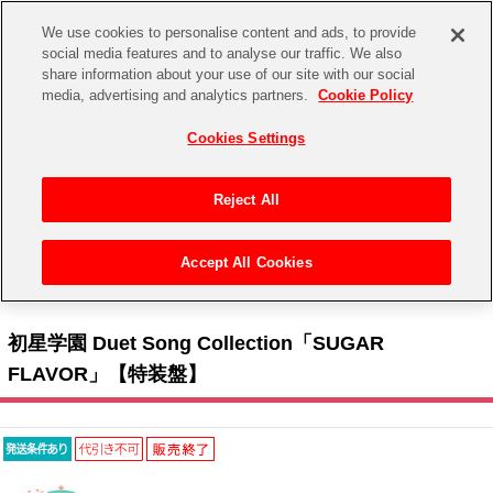
We use cookies to personalise content and ads, to provide
social media features and to analyse our traffic. We also
share information about your use of our site with our social
CHANNEL
STORE
EVENT
media, advertising and analytics partners.
Cookie Policy
グッズ
ゲーム
電子書籍
CD / Blu-ray
Cookies Settings
キャラクター
ジャンル
CHANNEL
アイドルマスターシリーズ
イベントグッズ
【重要】二段階認証設定およびID・パスワード管理のお願い
Reject All
ASOBI CHANNEL TOP
トイ・ホビー
アイドルマスター
【重要】「代金引換」決済および納品書同梱の終了のお知らせ
Accept All Cookies
STORE
トップ
生活雑貨
> キャラクター >
アイドルマスター シリーズ
>
学園アイドルマスター
> 初星学園
アイドルマスター シンデレラガールズ
Duet Song Collection「SUGAR FLAVOR」【特装盤】
ASOBI STORE TOP
グッズ
アイドルマスター ミリオンライブ！
初星学園 Duet Song Collection「SUGAR
ゲーム
電子書籍
FLAVOR」【特装盤】
アイドルマスター SideM
CD / Blu-ray
アイドルマスター シャイニーカラーズ
EVENT
学園アイドルマスター