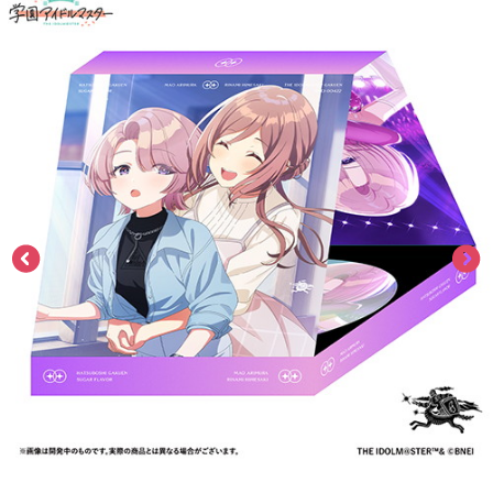
ASOBI TICKET
ASOBI STAGE
プロジェクトアイマス ヴイアライヴ
その他先行受付
テイルズ オブ シリーズ
電音部
プレミアム会員とは
鉄拳
太鼓の達人
ACE COMBAT
パックマン
ナムコクラシック
スサノオマジック
ガンダムシリーズ