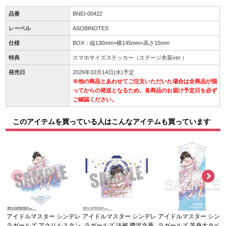
品番
BNEI-00422
レーベル
ASOBINOTES
仕様
BOX：縦130mm×横145mm×高さ15mm
特典
スマホサイズステッカー（ステージ衣装ver.）
発売日
2026年10月14日(水)予定
※他の商品とあわせてご注文いただいた場合は全商品が揃
ってからの発送となるため、各商品のお届け予定日を必ず
ご確認ください。
このアイテムを買っている人はこんなアイテムも買っています
アイドルマスター シンデレ
アイドルマスター シンデレ
アイドルマスター シン
ラガールズ アクリルスタン
ラガールズ 法被 鷺沢文香
ラガールズ 等身大タペ