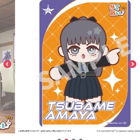
ASOBI TICKET
ASOBI STAGE
プロジェクトアイマス ヴイアライヴ
その他先行受付
テイルズ オブ シリーズ
電音部
プレミアム会員とは
鉄拳
太鼓の達人
ACE COMBAT
パックマン
ナムコクラシック
スサノオマジック
ガンダムシリーズ