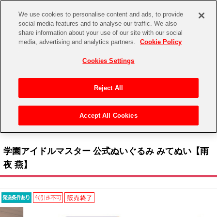
We use cookies to personalise content and ads, to provide
social media features and to analyse our traffic. We also
share information about your use of our site with our social
CHANNEL
STORE
EVENT
media, advertising and analytics partners.
Cookie Policy
グッズ
ゲーム
電子書籍
CD / Blu-ray
Cookies Settings
キャラクター
ジャンル
CHANNEL
アイドルマスターシリーズ
イベントグッズ
【重要】二段階認証設定およびID・パスワード管理のお願い
Reject All
ASOBI CHANNEL TOP
トイ・ホビー
アイドルマスター
【重要】「代金引換」決済および納品書同梱の終了のお知らせ
Accept All Cookies
STORE
トップ
生活雑貨
> キャラクター >
アイドルマスター シリーズ
>
学園アイドルマスター
> 学園アイド
アイドルマスター シンデレラガールズ
ルマスター 公式ぬいぐるみ みてぬい【雨夜 燕】
ASOBI STORE TOP
グッズ
アイドルマスター ミリオンライブ！
学園アイドルマスター 公式ぬいぐるみ みてぬい【雨
ゲーム
電子書籍
夜 燕】
アイドルマスター SideM
CD / Blu-ray
アイドルマスター シャイニーカラーズ
EVENT
学園アイドルマスター