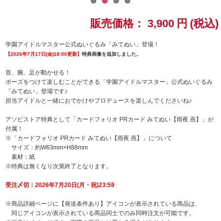
ドラゴンボール
販売価格：
3,900
円
(税込)
ラブライブ！シリーズ
学園アイドルマスター公式ぬいぐるみ「みてぬい」登場！
【2026年7月17日(金)18:00更新】
特典画像を追加しました。
ラブライブ！
首、腕、足が動かせる！
ポーズをつけて楽しむことができる「学園アイドルマスター」公式ぬいぐるみ
ラブライブ！サンシャイン‼
「みてぬい」登場です♪
担当アイドルと一緒におでかけやプロデュースを楽しんでくださいね♪
ラブライブ！虹ヶ咲学園スクールアイドル同好会
アソビストア特典として「カードフォリオ PRカード みてぬい【雨夜 燕】」が
付属！
ラブライブ！スーパースター!!
※「カードフォリオ PRカード みてぬい【雨夜 燕】」について
サイズ：約W63mm×H88mm
素材：紙
アイドリッシュセブン
※特典は無くなり次第終了となります。
モフモフパレード
受注〆切：2026年7月20日(月・祝)23:59
※商品詳細ページに【発送条件あり】アイコンが表示されている商品は、
同じアイコンが表示されている商品同士でのみ同時注文が可能です。