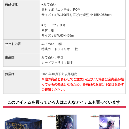
商品仕様
■みてぬい
素材：ポリエステル、POM
サイズ：約W110(腕を広げた状態)×H155×D55mm
■カードフォリオ
素材：紙
サイズ：約W63×H88mm
セット内容
みてぬい 1個
特典カードフォリオ 1枚
生産国
みてぬい：中国
カードフォリオ：日本
お届け
2026年10月下旬以降順次
※他の商品とあわせてご注文いただいた場合は全商品が揃
ってからの発送となるため、各商品のお届け予定日を必ず
ご確認ください。
このアイテムを買っている人はこんなアイテムも買っています