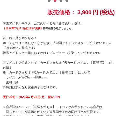
ドラゴンボール
販売価格：
3,900
円
(税込)
ラブライブ！シリーズ
学園アイドルマスター公式ぬいぐるみ「みてぬい」登場！
【2026年7月17日(金)18:00更新】
特典画像を追加しました。
ラブライブ！
首、腕、足が動かせる！
ポーズをつけて楽しむことができる「学園アイドルマスター」公式ぬいぐるみ
ラブライブ！サンシャイン‼
「みてぬい」登場です♪
担当アイドルと一緒におでかけやプロデュースを楽しんでくださいね♪
ラブライブ！虹ヶ咲学園スクールアイドル同好会
アソビストア特典として「カードフォリオ PRカード みてぬい【篠澤 広】」が
付属！
ラブライブ！スーパースター!!
※「カードフォリオ PRカード みてぬい【篠澤 広】」について
サイズ：約W63mm×H88mm
素材：紙
アイドリッシュセブン
※特典は無くなり次第終了となります。
モフモフパレード
受注〆切：2026年7月20日(月・祝)23:59
※商品詳細ページに【発送条件あり】アイコンが表示されている商品は、
同じアイコンが表示されている商品同士でのみ同時注文が可能です。