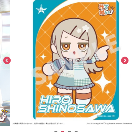
ASOBI TICKET
ASOBI STAGE
プロジェクトアイマス ヴイアライヴ
その他先行受付
テイルズ オブ シリーズ
電音部
プレミアム会員とは
鉄拳
太鼓の達人
ACE COMBAT
パックマン
ナムコクラシック
スサノオマジック
ガンダムシリーズ