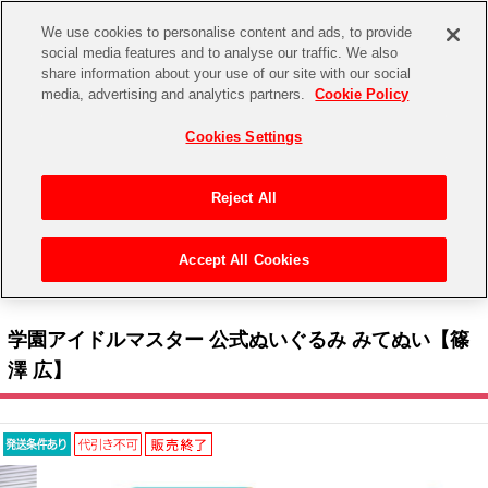
We use cookies to personalise content and ads, to provide
social media features and to analyse our traffic. We also
share information about your use of our site with our social
CHANNEL
STORE
EVENT
media, advertising and analytics partners.
Cookie Policy
グッズ
ゲーム
電子書籍
CD / Blu-ray
Cookies Settings
キャラクター
ジャンル
CHANNEL
アイドルマスターシリーズ
イベントグッズ
【重要】二段階認証設定およびID・パスワード管理のお願い
Reject All
ASOBI CHANNEL TOP
トイ・ホビー
アイドルマスター
【重要】「代金引換」決済および納品書同梱の終了のお知らせ
Accept All Cookies
STORE
トップ
生活雑貨
> キャラクター >
アイドルマスター シリーズ
>
学園アイドルマスター
> 学園アイド
アイドルマスター シンデレラガールズ
ルマスター 公式ぬいぐるみ みてぬい【篠澤 広】
ASOBI STORE TOP
グッズ
アイドルマスター ミリオンライブ！
学園アイドルマスター 公式ぬいぐるみ みてぬい【篠
ゲーム
電子書籍
澤 広】
アイドルマスター SideM
CD / Blu-ray
アイドルマスター シャイニーカラーズ
EVENT
学園アイドルマスター