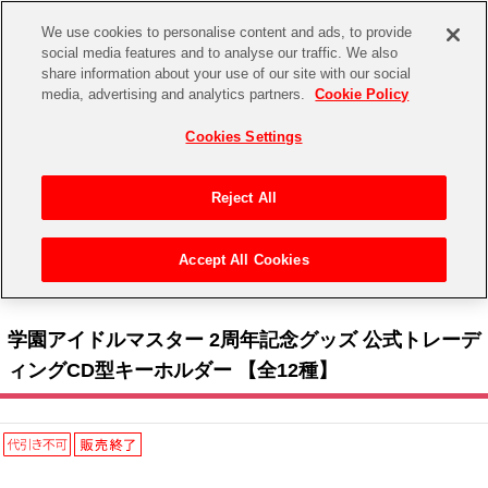
We use cookies to personalise content and ads, to provide
social media features and to analyse our traffic. We also
share information about your use of our site with our social
CHANNEL
STORE
EVENT
media, advertising and analytics partners.
Cookie Policy
グッズ
ゲーム
電子書籍
CD / Blu-ray
Cookies Settings
キャラクター
ジャンル
CHANNEL
アイドルマスターシリーズ
イベントグッズ
【重要】二段階認証設定およびID・パスワード管理のお願い
Reject All
ASOBI CHANNEL TOP
トイ・ホビー
アイドルマスター
【重要】「代金引換」決済および納品書同梱の終了のお知らせ
Accept All Cookies
STORE
トップ
生活雑貨
> キャラクター >
アイドルマスター シリーズ
>
学園アイドルマスター
> 学園アイド
アイドルマスター シンデレラガールズ
ルマスター 2周年記念グッズ 公式トレーディングCD型キーホルダー 【全12種】
ASOBI STORE TOP
グッズ
アイドルマスター ミリオンライブ！
学園アイドルマスター 2周年記念グッズ 公式トレーデ
ゲーム
電子書籍
ィングCD型キーホルダー 【全12種】
アイドルマスター SideM
CD / Blu-ray
アイドルマスター シャイニーカラーズ
EVENT
学園アイドルマスター