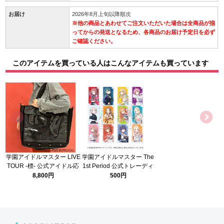
お届け
2026年8月上旬以降順次
※他の商品とあわせてご注文いただいた場合は全商品が揃
ってからの発送となるため、各商品のお届け予定日を必ず
ご確認ください。
このアイテムを買っている人はこんなアイテムも買っています
学園アイドルマスター LIVE
学園アイドルマスター The
TOUR -標- 公式アイドル応
1st Period 公式トレーディ
援3wayトートバッグ
ングアクリルカード【全12
8,800円
500円
種】