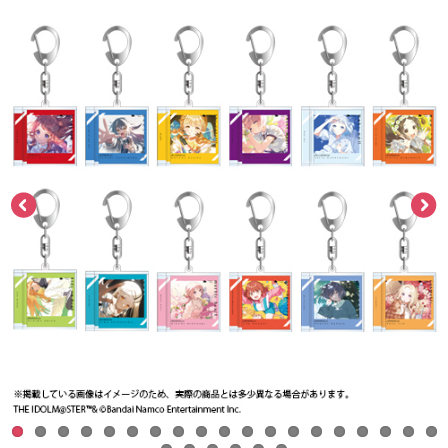
ASOBI TICKET
ASOBI STAGE
プロジェクトアイマス ヴイアライヴ
その他先行受付
テイルズ オブ シリーズ
電音部
プレミアム会員とは
鉄拳
太鼓の達人
ACE COMBAT
パックマン
ナムコクラシック
スサノオマジック
ガンダムシリーズ