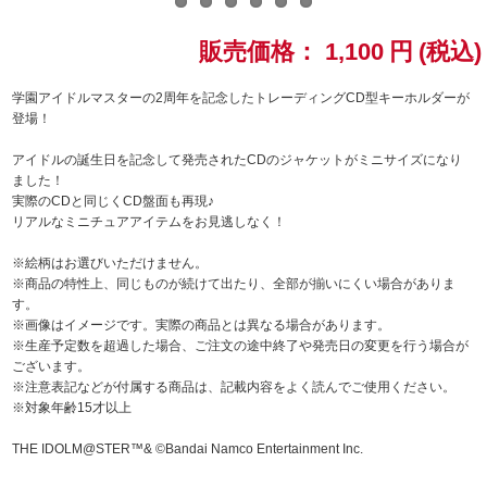
ドラゴンボール
販売価格：
1,100
円
(税込)
ラブライブ！シリーズ
学園アイドルマスターの2周年を記念したトレーディングCD型キーホルダーが
登場！
ラブライブ！
アイドルの誕生日を記念して発売されたCDのジャケットがミニサイズになり
ました！
ラブライブ！サンシャイン‼
実際のCDと同じくCD盤面も再現♪
リアルなミニチュアアイテムをお見逃しなく！
ラブライブ！虹ヶ咲学園スクールアイドル同好会
※絵柄はお選びいただけません。
※商品の特性上、同じものが続けて出たり、全部が揃いにくい場合がありま
ラブライブ！スーパースター!!
す。
※画像はイメージです。実際の商品とは異なる場合があります。
※生産予定数を超過した場合、ご注文の途中終了や発売日の変更を行う場合が
アイドリッシュセブン
ございます。
※注意表記などが付属する商品は、記載内容をよく読んでご使用ください。
モフモフパレード
※対象年齢15才以上
THE IDOLM@STER™& ©Bandai Namco Entertainment Inc.