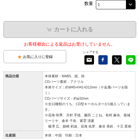
数量
カートに入れる
お客様都合による返品はお受けしていません。
シェアする
お気に入りに登録
商品仕様
本体素材：MABS、紙、鉄
CDパーツ素材：アクリル
本体サイズ：約W45×H41×D12mm（※金属パーツを除
く）
CDパーツサイズ：約φ32mm
※全12種類のうち、CD型キーホルダーが1個入っていま
す。
※花海 咲季、月村 手毬、藤田 ことね、有村 麻央、葛城
リーリヤ、倉本 千奈、紫雲 清夏
篠澤 広、姫崎 莉波、花海 佑芽、秦谷 美鈴、十王 星南
生産国
本体：中国 印刷：日本