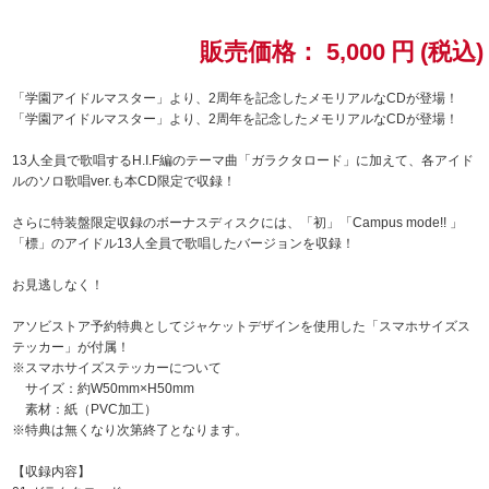
ドラゴンボール
販売価格：
5,000
円
(税込)
ラブライブ！シリーズ
「学園アイドルマスター」より、2周年を記念したメモリアルなCDが登場！
「学園アイドルマスター」より、2周年を記念したメモリアルなCDが登場！
ラブライブ！
13人全員で歌唱するH.I.F編のテーマ曲「ガラクタロード」に加えて、各アイド
ルのソロ歌唱ver.も本CD限定で収録！
ラブライブ！サンシャイン‼
さらに特装盤限定収録のボーナスディスクには、「初」「Campus mode!! 」
「標」のアイドル13人全員で歌唱したバージョンを収録！
ラブライブ！虹ヶ咲学園スクールアイドル同好会
お見逃しなく！
ラブライブ！スーパースター!!
アソビストア予約特典としてジャケットデザインを使用した「スマホサイズス
テッカー」が付属！
アイドリッシュセブン
※スマホサイズステッカーについて
サイズ：約W50mm×H50mm
モフモフパレード
素材：紙（PVC加工）
※特典は無くなり次第終了となります。
【収録内容】