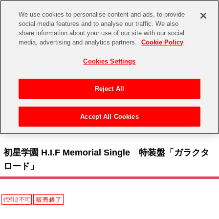
We use cookies to personalise content and ads, to provide
social media features and to analyse our traffic. We also
share information about your use of our site with our social
CHANNEL
STORE
EVENT
media, advertising and analytics partners.
Cookie Policy
グッズ
ゲーム
電子書籍
CD / Blu-ray
Cookies Settings
キャラクター
ジャンル
CHANNEL
アイドルマスターシリーズ
イベントグッズ
【重要】二段階認証設定およびID・パスワード管理のお願い
Reject All
ASOBI CHANNEL TOP
トイ・ホビー
アイドルマスター
【重要】「代金引換」決済および納品書同梱の終了のお知らせ
Accept All Cookies
STORE
トップ
生活雑貨
> キャラクター >
アイドルマスター シリーズ
>
学園アイドルマスター
> 初星学園
アイドルマスター シンデレラガールズ
H.I.F Memorial Single 特装盤「ガラクタロード」
ASOBI STORE TOP
グッズ
アイドルマスター ミリオンライブ！
初星学園 H.I.F Memorial Single 特装盤「ガラクタ
ゲーム
電子書籍
ロード」
アイドルマスター SideM
CD / Blu-ray
アイドルマスター シャイニーカラーズ
EVENT
学園アイドルマスター