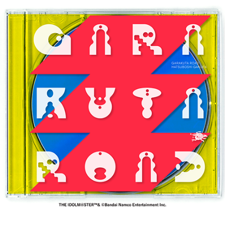
ASOBI TICKET
ASOBI STAGE
プロジェクトアイマス ヴイアライヴ
その他先行受付
テイルズ オブ シリーズ
電音部
プレミアム会員とは
鉄拳
太鼓の達人
ACE COMBAT
パックマン
ナムコクラシック
スサノオマジック
ガンダムシリーズ