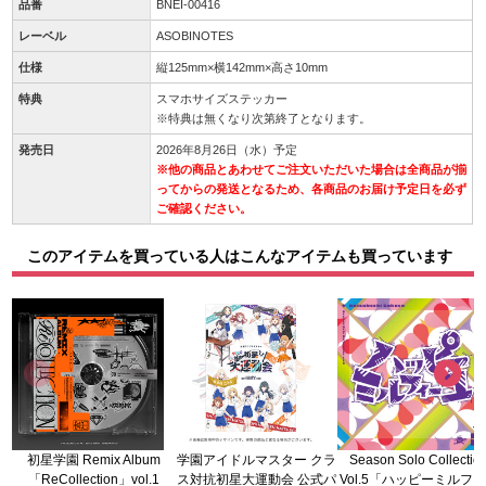
品番
BNEI-00416
レーベル
ASOBINOTES
仕様
縦125mm×横142mm×高さ10mm
特典
スマホサイズステッカー
※特典は無くなり次第終了となります。
発売日
2026年8月26日（水）予定
※他の商品とあわせてご注文いただいた場合は全商品が揃
ってからの発送となるため、各商品のお届け予定日を必ず
ご確認ください。
このアイテムを買っている人はこんなアイテムも買っています
初星学園 Remix Album
学園アイドルマスター クラ
Season Solo Collectio
「ReCollection」vol.1
ス対抗初星大運動会 公式パ
Vol.5「ハッピーミルフ