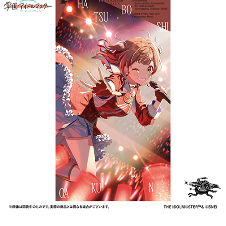
ASOBI TICKET
ASOBI STAGE
プロジェクトアイマス ヴイアライヴ
その他先行受付
テイルズ オブ シリーズ
電音部
プレミアム会員とは
鉄拳
太鼓の達人
ACE COMBAT
パックマン
ナムコクラシック
スサノオマジック
ガンダムシリーズ