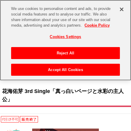
We use cookies to personalise content and ads, to provide
social media features and to analyse our traffic. We also
share information about your use of our site with our social
CHANNEL
STORE
EVENT
media, advertising and analytics partners.
Cookie Policy
グッズ
ゲーム
電子書籍
CD / Blu-ray
Cookies Settings
キャラクター
ジャンル
CHANNEL
アイドルマスターシリーズ
イベントグッズ
【重要】二段階認証設定およびID・パスワード管理のお願い
Reject All
ASOBI CHANNEL TOP
トイ・ホビー
アイドルマスター
【重要】「代金引換」決済および納品書同梱の終了のお知らせ
Accept All Cookies
STORE
トップ
生活雑貨
> キャラクター >
アイドルマスター シリーズ
>
学園アイドルマスター
> 花海佑芽
アイドルマスター シンデレラガールズ
3rd Single「真っ白いページと水彩の主人公」
ASOBI STORE TOP
グッズ
アイドルマスター ミリオンライブ！
花海佑芽 3rd Single「真っ白いページと水彩の主人
ゲーム
電子書籍
公」
アイドルマスター SideM
CD / Blu-ray
アイドルマスター シャイニーカラーズ
EVENT
学園アイドルマスター