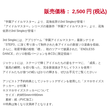
ドラゴンボール
販売価格：
2,500
円
(税込)
ラブライブ！シリーズ
『学園アイドルマスター』より、花海佑芽の3rd Singleが登場！
『アイドルマスター』シリーズの最新作「学園アイドルマスター」より、花海
佑芽の3rd Singleが登場！
ラブライブ！
3rd Singleには、アプリゲーム「学園アイドルマスター」最新シナリオ
ラブライブ！サンシャイン‼
「STEP3」に深く寄り添って制作された各アイドルの新規ソロ楽曲を収録。
さらに、初星学園の校歌「標」、初のツアーで披露された「ENDLESS
DANCE」のソロ歌唱バージョンを本CDに限定収録！
ラブライブ！虹ヶ咲学園スクールアイドル同好会
ジャケットには、ステージで輝くアイドルたちの姿をテーマに、「成長」と
ラブライブ！スーパースター!!
「最高の瞬間」を切り取った、完全新規描き下ろしイラストを使用！
アイドルたちが放つの眩いばかりの輝きを、ぜひお手元でご覧ください♪
アイドリッシュセブン
アソビストア予約特典としてジャケットデザインを使用した「スマホサイズス
テッカー」が付属！
モフモフパレード
※スマホサイズステッカーについて
サイズ：約W55mm×H90mm
素材：紙（PVC加工）
※特典は無くなり次第終了となります。