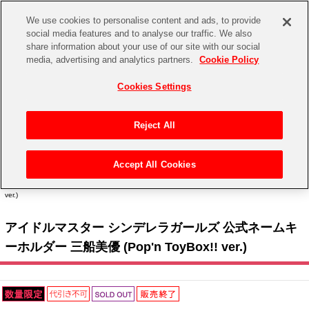
We use cookies to personalise content and ads, to provide
social media features and to analyse our traffic. We also
share information about your use of our site with our social
CHANNEL
STORE
EVENT
media, advertising and analytics partners.
Cookie Policy
グッズ
ゲーム
電子書籍
CD / Blu-ray
Cookies Settings
キャラクター
ジャンル
CHANNEL
アイドルマスターシリーズ
イベントグッズ
【重要】二段階認証設定およびID・パスワード管理のお願い
Reject All
ASOBI CHANNEL TOP
トイ・ホビー
アイドルマスター
【重要】「代金引換」決済および納品書同梱の終了のお知らせ
Accept All Cookies
STORE
トップ
生活雑貨
> キャラクター >
アイドルマスター シリーズ
>
アイドルマスター シンデレラガール
アイドルマスター シンデレラガールズ
ズ
> アイドルマスター シンデレラガールズ 公式ネームキーホルダー 三船美優 (Pop'n ToyBox!!
ver.)
ASOBI STORE TOP
グッズ
アイドルマスター ミリオンライブ！
アイドルマスター シンデレラガールズ 公式ネームキ
ゲーム
電子書籍
アイドルマスター SideM
ーホルダー 三船美優 (Pop'n ToyBox!! ver.)
CD / Blu-ray
アイドルマスター シャイニーカラーズ
EVENT
学園アイドルマスター