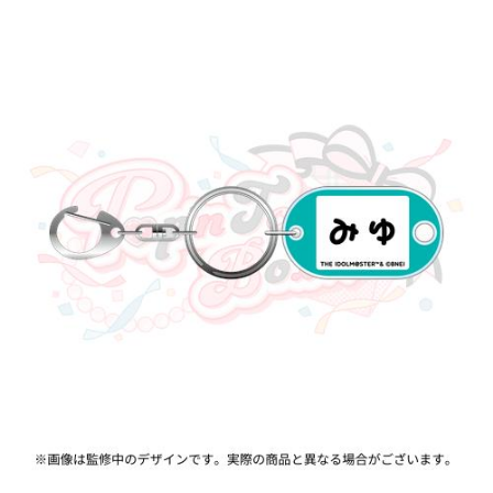
ASOBI TICKET
ASOBI STAGE
プロジェクトアイマス ヴイアライヴ
その他先行受付
テイルズ オブ シリーズ
電音部
プレミアム会員とは
鉄拳
太鼓の達人
ACE COMBAT
パックマン
ナムコクラシック
スサノオマジック
ガンダムシリーズ