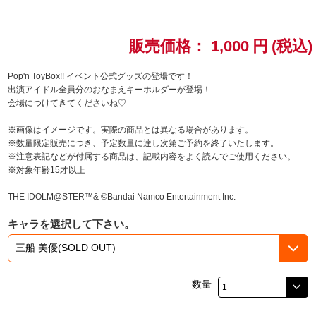
ドラゴンボール
販売価格：
1,000
円
(税込)
ラブライブ！シリーズ
Pop'n ToyBox!! イベント公式グッズの登場です！
出演アイドル全員分のおなまえキーホルダーが登場！
ラブライブ！
会場につけてきてくださいね♡
ラブライブ！サンシャイン‼
※画像はイメージです。実際の商品とは異なる場合があります。
※数量限定販売につき、予定数量に達し次第ご予約を終了いたします。
※注意表記などが付属する商品は、記載内容をよく読んでご使用ください。
ラブライブ！虹ヶ咲学園スクールアイドル同好会
※対象年齢15才以上
ラブライブ！スーパースター!!
THE IDOLM@STER™& ©Bandai Namco Entertainment Inc.
キャラを選択して下さい。
アイドリッシュセブン
モフモフパレード
数量