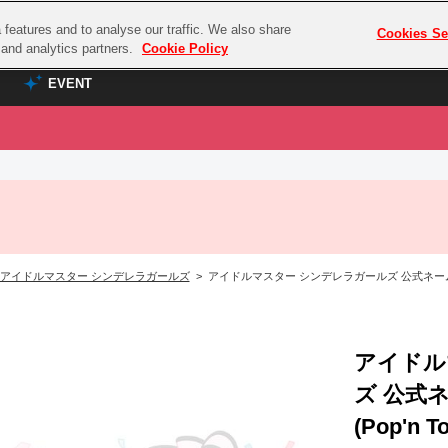
features and to analyse our traffic. We also share
プレミアム会員と
Cookies Se
g and analytics partners.
Cookie Policy
EVENT
EVENT
ラブライブ！シリーズ
プレミアム会員と
TOP
ASOBI TICKET
の達人
ラブライブ！
ラブライブ！サンシャイン‼
ASOBI STAGE
COMBAT
ラブライブ！虹ヶ咲学園スクールアイドル同好会
アイドルマスター シンデレラガールズ
> アイドルマスター シンデレラガールズ 公式ネームキーホルダ
その他先行受付
クマン
ラブライブ！スーパースター!!
コクラシック
アイドリッシュセブン
ノオマジック
アイドル
モフモフパレード
ダムシリーズ
ズ 公式
ゴンボール
(Pop'n To