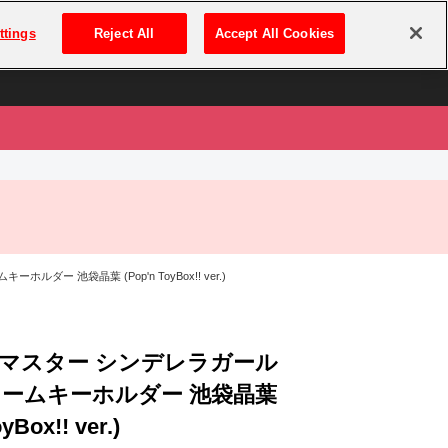
は
ログイン・新規登録
ttings
Reject All
Accept All Cookies
は
ー 池袋晶葉 (Pop'n ToyBox!! ver.)
マスター シンデレラガール
ネームキーホルダー 池袋晶葉
yBox!! ver.)