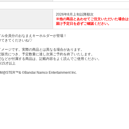
2026年8月上旬以降順次
※他の商品とあわせてご注文いただいた場合は
届け予定日を必ずご確認ください。
ドル全員分のおなまえキーホルダーが登場！
けてきてくださいね♡
イメージです。実際の商品とは異なる場合があります。
定販売につき、予定数量に達し次第ご予約を終了いたします。
記などが付属する商品は、記載内容をよく読んでご使用ください。
15才以上
M@STER™& ©Bandai Namco Entertainment Inc.