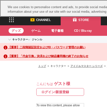
We use cookies to personalise content and ads, to provide social media 
information about your use of our site with our social media, advertisin
CHANNEL
STORE
グッズ
ゲーム
電子書籍
CD / Blu-ray
キャラクター
ジャンル
CHANNEL
STORE
【重要】二段階認証設定およびID・パスワード管理のお願い
アイドルマスターシリーズ
イベントグッズ
鉄拳
ASOBI CHANNEL TOP
ASOBI STORE 
トイ・ホビー
太鼓
アイドルマスター
【重要】「代金引換」決済および納品書同梱の終了のお知らせ
アイドルマスター シンデレラガールズ
グッズ
生活雑貨
ACE 
アイドルマスター ミリオンライブ！
トップ
> キャラクター >
アイドルマスター シリーズ
>
ゲーム
パッ
アイドルマスター SideM
アイドルマスター シャイニーカラーズ
ナム
電子書籍
学園アイドルマスター
ゲスト様
スサ
こんにちは
CD / Blu-ray
プロジェクトアイマス ヴイアライヴ
ガン
ログイン/新規登録
テイルズ オブ シリーズ
ドラ
電音部
To view this content, please allow