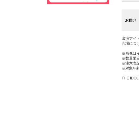
お届け
出演アイ
会場につ
※画像は
※数量限
※注意表
※対象年齢
THE IDOL