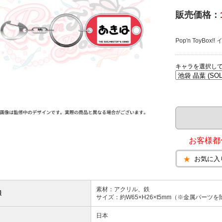
販売価格：
Pop'n ToyB
キャラを選択し
お客様都
お気に入
素材：アクリル、鉄
様
サイズ：約W65×H26×t5mm（※金属パーツを
日本