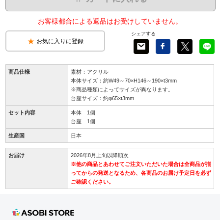
お客様都合による返品はお受けしていません。
シェアする
お気に入りに登録
商品仕様
素材：アクリル
本体サイズ：約W49～70×H146～190×t3mm
※商品種類によってサイズが異なります。
台座サイズ：約φ65×t3mm
セット内容
本体 1個
台座 1個
生産国
日本
お届け
2026年8月上旬以降順次
※他の商品とあわせてご注文いただいた場合は全商品が揃
ってからの発送となるため、各商品のお届け予定日を必ず
ご確認ください。