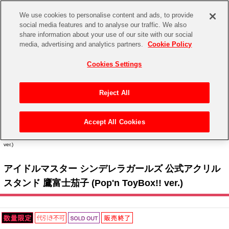
We use cookies to personalise content and ads, to provide
social media features and to analyse our traffic. We also
share information about your use of our site with our social
CHANNEL
STORE
EVENT
media, advertising and analytics partners.
Cookie Policy
グッズ
ゲーム
電子書籍
CD / Blu-ray
Cookies Settings
キャラクター
ジャンル
CHANNEL
アイドルマスターシリーズ
イベントグッズ
【重要】二段階認証設定およびID・パスワード管理のお願い
Reject All
ASOBI CHANNEL TOP
トイ・ホビー
アイドルマスター
【重要】「代金引換」決済および納品書同梱の終了のお知らせ
Accept All Cookies
STORE
トップ
生活雑貨
> キャラクター >
アイドルマスター シリーズ
>
アイドルマスター シンデレラガール
アイドルマスター シンデレラガールズ
ズ
> アイドルマスター シンデレラガールズ 公式アクリルスタンド 鷹富士茄子 (Pop'n ToyBox!!
ver.)
ASOBI STORE TOP
グッズ
アイドルマスター ミリオンライブ！
アイドルマスター シンデレラガールズ 公式アクリル
ゲーム
電子書籍
アイドルマスター SideM
スタンド 鷹富士茄子 (Pop'n ToyBox!! ver.)
CD / Blu-ray
アイドルマスター シャイニーカラーズ
EVENT
学園アイドルマスター