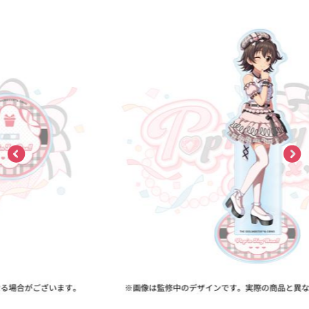
ASOBI TICKET
ASOBI STAGE
プロジェクトアイマス ヴイアライヴ
その他先行受付
テイルズ オブ シリーズ
電音部
プレミアム会員とは
鉄拳
太鼓の達人
ACE COMBAT
パックマン
ナムコクラシック
スサノオマジック
ガンダムシリーズ