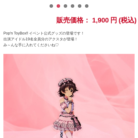
ドラゴンボール
販売価格：
1,900
円
(税込)
ラブライブ！シリーズ
Pop'n ToyBox!! イベント公式グッズの登場です！
出演アイドル19名全員分のアクスタが登場！
ラブライブ！
み～んな手に入れてくださいね♡
ラブライブ！サンシャイン‼
ラブライブ！虹ヶ咲学園スクールアイドル同好会
ラブライブ！スーパースター!!
アイドリッシュセブン
モフモフパレード