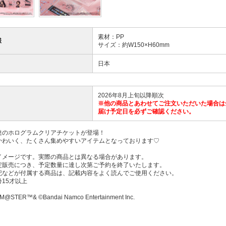
素材：PP
様
サイズ：約W150×H60mm
日本
2026年8月上旬以降順次
※他の商品とあわせてご注文いただいた場合は
届け予定日を必ずご確認ください。
達のホログラムクリアチケットが登場！
かわいく、たくさん集めやすいアイテムとなっております♡
イメージです。実際の商品とは異なる場合があります。
定販売につき、予定数量に達し次第ご予約を終了いたします。
記などが付属する商品は、記載内容をよく読んでご使用ください。
15才以上
M@STER™& ©Bandai Namco Entertainment Inc.