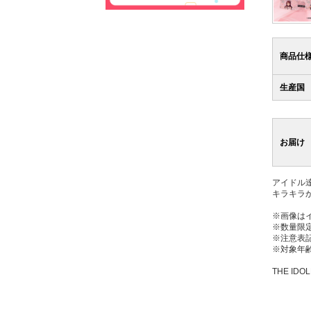
商品仕
生産国
お届け
アイドル
キラキラ
※画像は
※数量限
※注意表
※対象年齢
THE IDOL