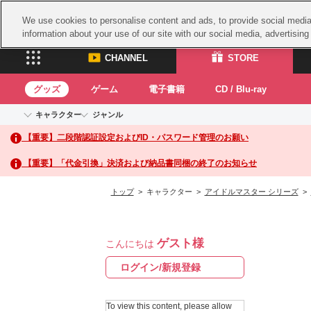
We use cookies to personalise content and ads, to provide social media 
information about your use of our site with our social media, advertisin
CHANNEL
STORE
グッズ
ゲーム
電子書籍
CD / Blu-ray
キャラクター
ジャンル
CHANNEL
STORE
【重要】二段階認証設定およびID・パスワード管理のお願い
アイドルマスターシリーズ
イベントグッズ
鉄拳
ASOBI CHANNEL TOP
ASOBI STORE 
トイ・ホビー
太鼓
アイドルマスター
【重要】「代金引換」決済および納品書同梱の終了のお知らせ
アイドルマスター シンデレラガールズ
グッズ
生活雑貨
ACE 
アイドルマスター ミリオンライブ！
トップ
> キャラクター >
アイドルマスター シリーズ
>
ゲーム
パッ
アイドルマスター SideM
アイドルマスター シャイニーカラーズ
ナム
電子書籍
学園アイドルマスター
ゲスト様
スサ
こんにちは
CD / Blu-ray
プロジェクトアイマス ヴイアライヴ
ガン
ログイン/新規登録
テイルズ オブ シリーズ
ドラ
電音部
To view this content, please allow