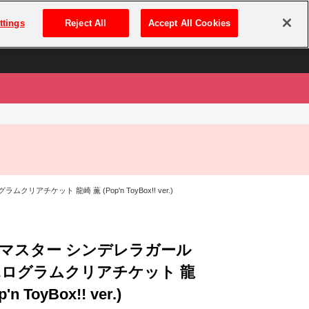
は
ログイン・新規登録
ttings
Reject All
Accept All Cookies
は
チケット 龍崎 薫 (Pop'n ToyBox!! ver.)
マスター シンデレラガール
ホログラムクリアチケット 龍
'n ToyBox!! ver.)