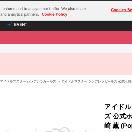
features and to analyse our traffic. We also share
プレミアム会員と
Cookies Se
g and analytics partners.
Cookie Policy
EVENT
EVENT
ラブライブ！シリーズ
プレミアム会員と
TOP
ASOBI TICKET
の達人
ラブライブ！
ラブライブ！サンシャイン‼
ASOBI STAGE
COMBAT
ラブライブ！虹ヶ咲学園スクールアイドル同好会
アイドルマスター シンデレラガールズ
> アイドルマスター シンデレラガールズ 公式ホログラムクリア
その他先行受付
クマン
ラブライブ！スーパースター!!
コクラシック
アイドリッシュセブン
ノオマジック
アイドル
モフモフパレード
ダムシリーズ
ズ 公式
ゴンボール
崎 薫 (Pop