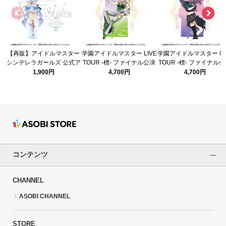
【再販】アイドルマスター
学園アイドルマスター LIVE
学園アイドルマスター LI
シンデレラガールズ 公式ア
TOUR -標- ファイナル公演
TOUR -標- ファイナル
クリルスタンド 高垣 楓
公式ビッグタオル 【紫雲 清
公式ビッグタオル 【雨
1,900円
4,700円
4,700円
(Once Upon a St@rs ver.)
夏】
燕】
コンテンツ
CHANNEL
ASOBI CHANNEL
STORE