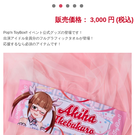
ドラゴンボール
販売価格：
3,000
円
(税込)
ラブライブ！シリーズ
Pop'n ToyBox!! イベント公式グッズの登場です！
出演アイドル全員分のフルグラフィックタオルが登場！
ラブライブ！
応援するなら必須のアイテムです！
ラブライブ！サンシャイン‼
ラブライブ！虹ヶ咲学園スクールアイドル同好会
ラブライブ！スーパースター!!
アイドリッシュセブン
モフモフパレード