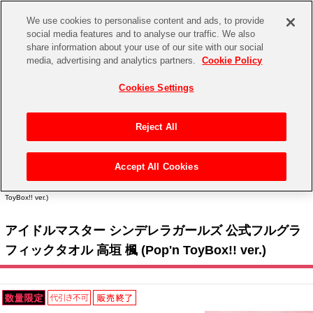
We use cookies to personalise content and ads, to provide
social media features and to analyse our traffic. We also
share information about your use of our site with our social
CHANNEL
STORE
EVENT
media, advertising and analytics partners.
Cookie Policy
グッズ
ゲーム
電子書籍
CD / Blu-ray
Cookies Settings
キャラクター
ジャンル
CHANNEL
アイドルマスターシリーズ
イベントグッズ
【重要】二段階認証設定およびID・パスワード管理のお願い
Reject All
ASOBI CHANNEL TOP
トイ・ホビー
アイドルマスター
【重要】「代金引換」決済および納品書同梱の終了のお知らせ
Accept All Cookies
STORE
トップ
生活雑貨
> キャラクター >
アイドルマスター シリーズ
>
アイドルマスター シンデレラガール
アイドルマスター シンデレラガールズ
ズ
> アイドルマスター シンデレラガールズ 公式フルグラフィックタオル 高垣 楓 (Pop'n
ToyBox!! ver.)
ASOBI STORE TOP
グッズ
アイドルマスター ミリオンライブ！
アイドルマスター シンデレラガールズ 公式フルグラ
ゲーム
電子書籍
アイドルマスター SideM
フィックタオル 高垣 楓 (Pop'n ToyBox!! ver.)
CD / Blu-ray
アイドルマスター シャイニーカラーズ
EVENT
学園アイドルマスター