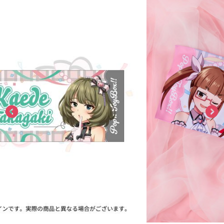
ASOBI TICKET
ASOBI STAGE
プロジェクトアイマス ヴイアライヴ
その他先行受付
テイルズ オブ シリーズ
電音部
プレミアム会員とは
鉄拳
太鼓の達人
ACE COMBAT
パックマン
ナムコクラシック
スサノオマジック
ガンダムシリーズ