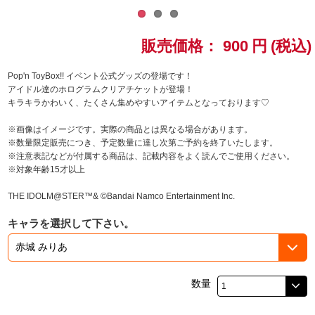
ドラゴンボール
販売価格：
900
円
(税込)
ラブライブ！シリーズ
Pop'n ToyBox!! イベント公式グッズの登場です！
アイドル達のホログラムクリアチケットが登場！
ラブライブ！
キラキラかわいく、たくさん集めやすいアイテムとなっております♡
ラブライブ！サンシャイン‼
※画像はイメージです。実際の商品とは異なる場合があります。
※数量限定販売につき、予定数量に達し次第ご予約を終了いたします。
※注意表記などが付属する商品は、記載内容をよく読んでご使用ください。
ラブライブ！虹ヶ咲学園スクールアイドル同好会
※対象年齢15才以上
ラブライブ！スーパースター!!
THE IDOLM@STER™& ©Bandai Namco Entertainment Inc.
キャラを選択して下さい。
アイドリッシュセブン
モフモフパレード
数量