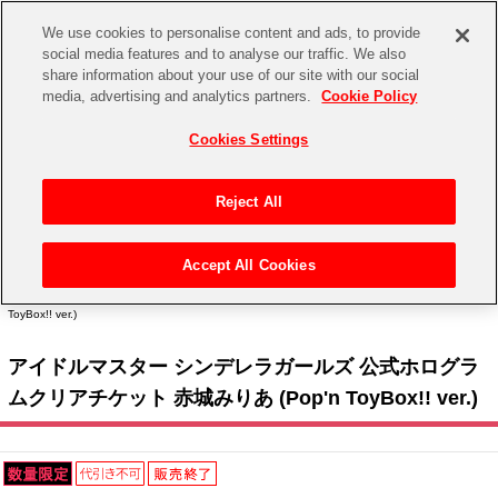
We use cookies to personalise content and ads, to provide
social media features and to analyse our traffic. We also
share information about your use of our site with our social
CHANNEL
STORE
EVENT
media, advertising and analytics partners.
Cookie Policy
グッズ
ゲーム
電子書籍
CD / Blu-ray
Cookies Settings
キャラクター
ジャンル
CHANNEL
アイドルマスターシリーズ
イベントグッズ
【重要】二段階認証設定およびID・パスワード管理のお願い
Reject All
ASOBI CHANNEL TOP
トイ・ホビー
アイドルマスター
【重要】「代金引換」決済および納品書同梱の終了のお知らせ
Accept All Cookies
STORE
トップ
生活雑貨
> キャラクター >
アイドルマスター シリーズ
>
アイドルマスター シンデレラガール
アイドルマスター シンデレラガールズ
ズ
> アイドルマスター シンデレラガールズ 公式ホログラムクリアチケット 赤城みりあ (Pop'n
ToyBox!! ver.)
ASOBI STORE TOP
グッズ
アイドルマスター ミリオンライブ！
アイドルマスター シンデレラガールズ 公式ホログラ
ゲーム
電子書籍
アイドルマスター SideM
ムクリアチケット 赤城みりあ (Pop'n ToyBox!! ver.)
CD / Blu-ray
アイドルマスター シャイニーカラーズ
EVENT
学園アイドルマスター