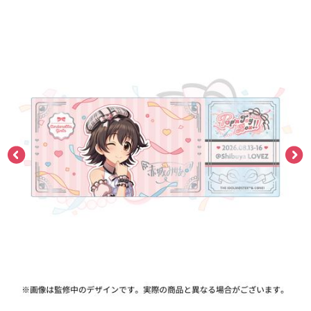
ASOBI TICKET
ASOBI STAGE
プロジェクトアイマス ヴイアライヴ
その他先行受付
テイルズ オブ シリーズ
電音部
プレミアム会員とは
鉄拳
太鼓の達人
ACE COMBAT
パックマン
ナムコクラシック
スサノオマジック
ガンダムシリーズ