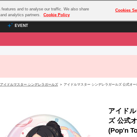
features and to analyse our traffic. We also share
プレミアム会員と
Cookies Se
g and analytics partners.
Cookie Policy
EVENT
EVENT
ラブライブ！シリーズ
プレミアム会員と
TOP
ASOBI TICKET
の達人
ラブライブ！
ラブライブ！サンシャイン‼
ASOBI STAGE
COMBAT
ラブライブ！虹ヶ咲学園スクールアイドル同好会
アイドルマスター シンデレラガールズ
> アイドルマスター シンデレラガールズ 公式オーロラ缶バッジ 
その他先行受付
クマン
ラブライブ！スーパースター!!
コクラシック
アイドリッシュセブン
ノオマジック
アイドル
モフモフパレード
ダムシリーズ
ズ 公式
ゴンボール
(Pop'n To