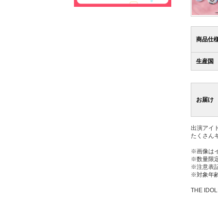
商品仕
生産国
お届け
出演アイ
たくさん
※画像は
※数量限
※注意表
※対象年齢
THE IDOL