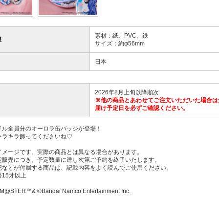
素材：紙、PVC、鉄
様
サイズ：約φ56mm
日本
2026年8月上旬以降順次
※他の商品とあわせてご注文いただいた場合は
届け予定日を必ずご確認ください。
ドル全員分のオーロラ缶バッジが登場！
キラキラ飾ってくださいね♡
イメージです。実際の商品とは異なる場合があります。
定販売につき、予定数量に達し次第ご予約を終了いたします。
記などが付属する商品は、記載内容をよく読んでご使用ください。
15才以上
M@STER™& ©Bandai Namco Entertainment Inc.