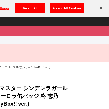
は
ログイン・新規登録
ttings
Reject All
Accept All Cookies
は
柊 志乃 (Pop'n ToyBox!! ver.)
マスター シンデレラガール
オーロラ缶バッジ 柊 志乃
yBox!! ver.)