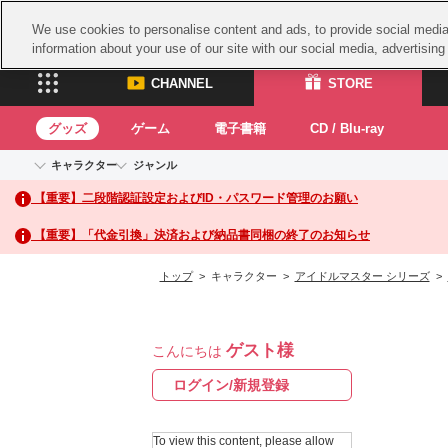
We use cookies to personalise content and ads, to provide social media 
information about your use of our site with our social media, advertisin
CHANNEL
STORE
グッズ
ゲーム
電子書籍
CD / Blu-ray
キャラクター
ジャンル
CHANNEL
STORE
【重要】二段階認証設定およびID・パスワード管理のお願い
アイドルマスターシリーズ
イベントグッズ
鉄拳
ASOBI CHANNEL TOP
ASOBI STORE 
トイ・ホビー
太鼓
アイドルマスター
【重要】「代金引換」決済および納品書同梱の終了のお知らせ
アイドルマスター シンデレラガールズ
グッズ
生活雑貨
ACE 
アイドルマスター ミリオンライブ！
トップ
> キャラクター >
アイドルマスター シリーズ
>
ゲーム
パッ
アイドルマスター SideM
アイドルマスター シャイニーカラーズ
ナム
電子書籍
学園アイドルマスター
ゲスト様
スサ
こんにちは
CD / Blu-ray
プロジェクトアイマス ヴイアライヴ
ガン
ログイン/新規登録
テイルズ オブ シリーズ
ドラ
電音部
To view this content, please allow