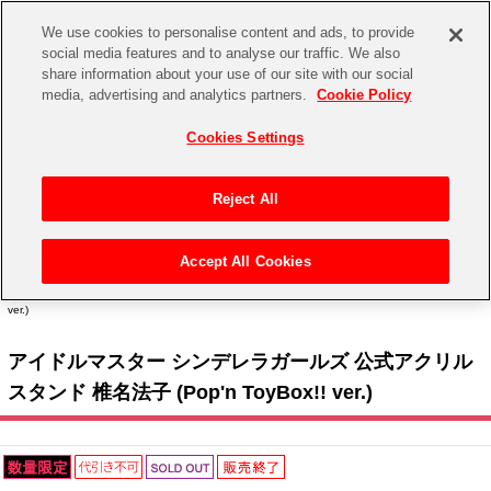
We use cookies to personalise content and ads, to provide
social media features and to analyse our traffic. We also
share information about your use of our site with our social
CHANNEL
STORE
EVENT
media, advertising and analytics partners.
Cookie Policy
グッズ
ゲーム
電子書籍
CD / Blu-ray
Cookies Settings
キャラクター
ジャンル
CHANNEL
アイドルマスターシリーズ
イベントグッズ
【重要】二段階認証設定およびID・パスワード管理のお願い
Reject All
ASOBI CHANNEL TOP
トイ・ホビー
アイドルマスター
【重要】「代金引換」決済および納品書同梱の終了のお知らせ
Accept All Cookies
STORE
トップ
生活雑貨
> キャラクター >
アイドルマスター シリーズ
>
アイドルマスター シンデレラガール
アイドルマスター シンデレラガールズ
ズ
> アイドルマスター シンデレラガールズ 公式アクリルスタンド 椎名法子 (Pop'n ToyBox!!
ver.)
ASOBI STORE TOP
グッズ
アイドルマスター ミリオンライブ！
アイドルマスター シンデレラガールズ 公式アクリル
ゲーム
電子書籍
アイドルマスター SideM
スタンド 椎名法子 (Pop'n ToyBox!! ver.)
CD / Blu-ray
アイドルマスター シャイニーカラーズ
EVENT
学園アイドルマスター