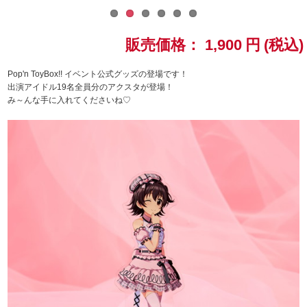
ドラゴンボール
販売価格：
1,900
円
(税込)
ラブライブ！シリーズ
Pop'n ToyBox!! イベント公式グッズの登場です！
出演アイドル19名全員分のアクスタが登場！
ラブライブ！
み～んな手に入れてくださいね♡
ラブライブ！サンシャイン‼
ラブライブ！虹ヶ咲学園スクールアイドル同好会
ラブライブ！スーパースター!!
アイドリッシュセブン
モフモフパレード