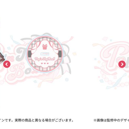
ASOBI TICKET
ASOBI STAGE
プロジェクトアイマス ヴイアライヴ
その他先行受付
テイルズ オブ シリーズ
電音部
プレミアム会員とは
鉄拳
太鼓の達人
ACE COMBAT
パックマン
ナムコクラシック
スサノオマジック
ガンダムシリーズ