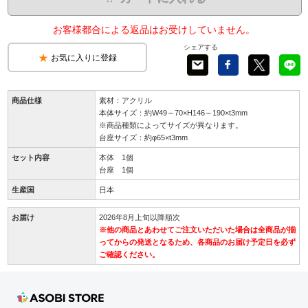
お客様都合による返品はお受けしていません。
シェアする
お気に入りに登録
商品仕様
素材：アクリル
本体サイズ：約W49～70×H146～190×t3mm
※商品種類によってサイズが異なります。
台座サイズ：約φ65×t3mm
セット内容
本体 1個
台座 1個
生産国
日本
お届け
2026年8月上旬以降順次
※他の商品とあわせてご注文いただいた場合は全商品が揃
ってからの発送となるため、各商品のお届け予定日を必ず
ご確認ください。