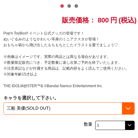
ドラゴンボール
販売価格：
800
円
(税込)
ラブライブ！シリーズ
Pop'n ToyBox!! イベント公式グッズの登場です！
ぬいぐるみのようなかわいい等身のミニアクスタが登場！
ラブライブ！
おもちゃ箱から飛び出したもちもちとしたイラストを愛でましょう♡
ラブライブ！サンシャイン‼
※画像はイメージです。実際の商品とは異なる場合があります。
※数量限定販売につき、予定数量に達し次第ご予約を終了いたします。
※注意表記などが付属する商品は、記載内容をよく読んでご使用ください。
ラブライブ！虹ヶ咲学園スクールアイドル同好会
※対象年齢15才以上
ラブライブ！スーパースター!!
THE IDOLM@STER™& ©Bandai Namco Entertainment Inc.
キャラを選択して下さい。
アイドリッシュセブン
モフモフパレード
数量