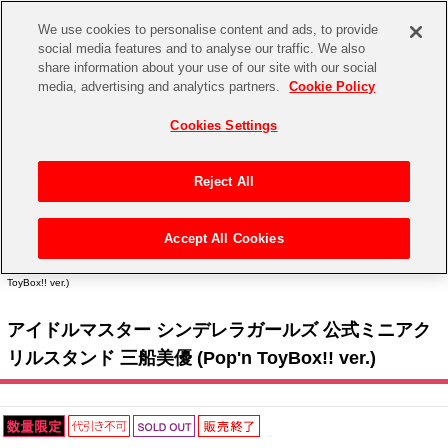
We use cookies to personalise content and ads, to provide
social media features and to analyse our traffic. We also
share information about your use of our site with our social
CHANNEL
STORE
EVENT
media, advertising and analytics partners.
Cookie Policy
グッズ
ゲーム
電子書籍
CD / Blu-ray
Cookies Settings
キャラクター
ジャンル
CHANNEL
アイドルマスターシリーズ
イベントグッズ
【重要】二段階認証設定およびID・パスワード管理のお願い
Reject All
ASOBI CHANNEL TOP
トイ・ホビー
アイドルマスター
【重要】「代金引換」決済および納品書同梱の終了のお知らせ
Accept All Cookies
STORE
トップ
生活雑貨
> キャラクター >
アイドルマスター シリーズ
>
アイドルマスター シンデレラガール
アイドルマスター シンデレラガールズ
ズ
> アイドルマスター シンデレラガールズ 公式ミニアクリルスタンド 三船美優 (Pop'n
ToyBox!! ver.)
ASOBI STORE TOP
グッズ
アイドルマスター ミリオンライブ！
アイドルマスター シンデレラガールズ 公式ミニアク
ゲーム
電子書籍
アイドルマスター SideM
リルスタンド 三船美優 (Pop'n ToyBox!! ver.)
CD / Blu-ray
アイドルマスター シャイニーカラーズ
EVENT
学園アイドルマスター