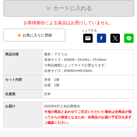
カートに入れる
お客様都合による返品はお受けしていません。
シェアする
お気に入りに登録
商品仕様
素材：アクリル
本体サイズ：約W39～53×H61～75×t3mm
※商品種類によってサイズが異なります。
台座サイズ：約W45×H45×t3mm
セット内容
本体 1個
台座 1個
生産国
日本
お届け
2026年8月上旬以降順次
※他の商品とあわせてご注文いただいた場合は全商品が揃
ってからの発送となるため、各商品のお届け予定日を必ず
ご確認ください。