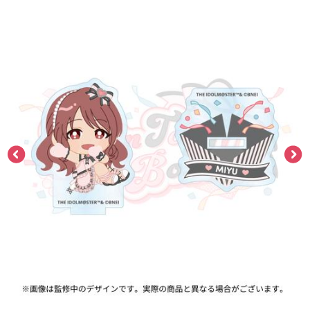
ASOBI TICKET
ASOBI STAGE
プロジェクトアイマス ヴイアライヴ
その他先行受付
テイルズ オブ シリーズ
電音部
プレミアム会員とは
鉄拳
太鼓の達人
ACE COMBAT
パックマン
ナムコクラシック
スサノオマジック
ガンダムシリーズ