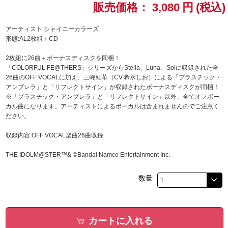
販売価格：
3,080
円
(税込)
ドラゴンボール
アーティスト:シャイニーカラーズ
形態:AL2枚組＋CD
ラブライブ！シリーズ
2枚組に26曲＋ボーナスディスクを同梱！
「COLORFUL FE@THERS」シリーズからStella、Luna、Solに収録された全
ラブライブ！
26曲のOFF VOCALに加え、三峰結華（CV.希水しお）による「プラスチック・
アンブレラ」と「リフレクトサイン」が収録されたボーナスディスクが同梱！
ラブライブ！サンシャイン‼
※「プラスチック・アンブレラ」と「リフレクトサイン」以外、全てオフボー
カル曲になります。アーティストによるボーカルは含まれませんのでご注意く
ださい。
ラブライブ！虹ヶ咲学園スクールアイドル同好会
収録内容:OFF VOCAL楽曲26曲収録
ラブライブ！スーパースター!!
THE IDOLM@STER™& ©Bandai Namco Entertainment Inc.
アイドリッシュセブン
数量
モフモフパレード
カートに入れる