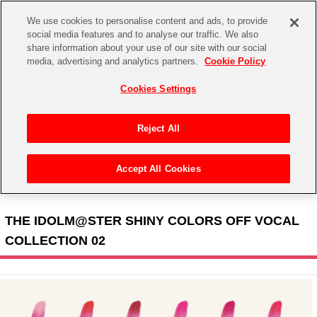
We use cookies to personalise content and ads, to provide
social media features and to analyse our traffic. We also
share information about your use of our site with our social
CHANNEL
STORE
EVENT
media, advertising and analytics partners.
Cookie Policy
グッズ
ゲーム
電子書籍
CD / Blu-ray
Cookies Settings
キャラクター
ジャンル
CHANNEL
アイドルマスターシリーズ
イベントグッズ
【重要】二段階認証設定およびID・パスワード管理のお願い
Reject All
ASOBI CHANNEL TOP
トイ・ホビー
アイドルマスター
【重要】「代金引換」決済および納品書同梱の終了のお知らせ
Accept All Cookies
STORE
トップ
生活雑貨
> キャラクター >
アイドルマスター シリーズ
>
アイドルマスター シャイニーカラー
アイドルマスター シンデレラガールズ
ズ
> THE IDOLM@STER SHINY COLORS OFF VOCAL COLLECTION 02
ASOBI STORE TOP
グッズ
アイドルマスター ミリオンライブ！
THE IDOLM@STER SHINY COLORS OFF VOCAL
ゲーム
電子書籍
COLLECTION 02
アイドルマスター SideM
CD / Blu-ray
アイドルマスター シャイニーカラーズ
EVENT
学園アイドルマスター