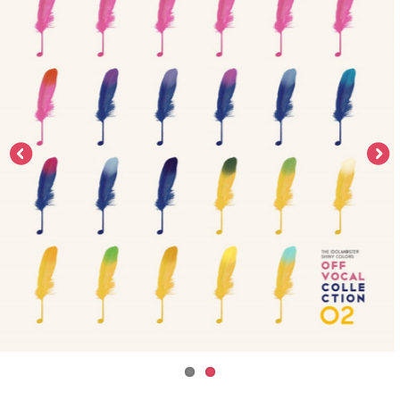
ASOBI TICKET
ASOBI STAGE
プロジェクトアイマス ヴイアライヴ
その他先行受付
テイルズ オブ シリーズ
電音部
プレミアム会員とは
鉄拳
太鼓の達人
ACE COMBAT
パックマン
ナムコクラシック
スサノオマジック
ガンダムシリーズ