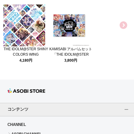
THE IDOLM@STER SHINY
KAMISABI アルバムセット
COLORS WING
「THE IDOLM@STER
COLLECTION -A side-
SHINY COLORS」
4,180円
3,800円
コンテンツ
CHANNEL
ASOBI CHANNEL