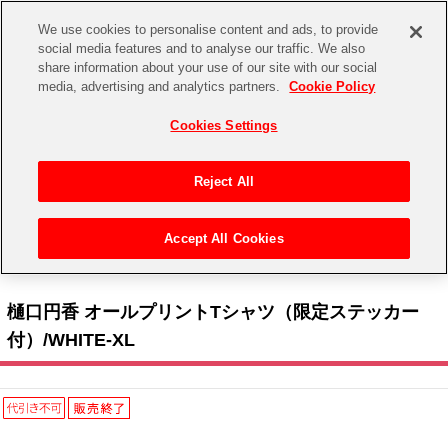
We use cookies to personalise content and ads, to provide
social media features and to analyse our traffic. We also
share information about your use of our site with our social
CHANNEL
STORE
EVENT
media, advertising and analytics partners.
Cookie Policy
グッズ
ゲーム
電子書籍
CD / Blu-ray
Cookies Settings
キャラクター
ジャンル
CHANNEL
アイドルマスターシリーズ
イベントグッズ
【重要】二段階認証設定およびID・パスワード管理のお願い
Reject All
ASOBI CHANNEL TOP
トイ・ホビー
アイドルマスター
【重要】「代金引換」決済および納品書同梱の終了のお知らせ
Accept All Cookies
STORE
トップ
生活雑貨
>
> 283 PRODUCTION Solo Live Collection ーMaster ShowPieceー 協賛社 > コス
アイドルマスター シンデレラガールズ
パ > 樋口円香 オールプリントTシャツ（限定ステッカー付）/WHITE-XL
ASOBI STORE TOP
グッズ
アイドルマスター ミリオンライブ！
樋口円香 オールプリントTシャツ（限定ステッカー
ゲーム
電子書籍
付）/WHITE-XL
アイドルマスター SideM
CD / Blu-ray
アイドルマスター シャイニーカラーズ
EVENT
学園アイドルマスター