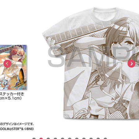
ASOBI TICKET
ASOBI STAGE
プロジェクトアイマス ヴイアライヴ
その他先行受付
テイルズ オブ シリーズ
電音部
プレミアム会員とは
鉄拳
太鼓の達人
ACE COMBAT
パックマン
ナムコクラシック
スサノオマジック
ガンダムシリーズ