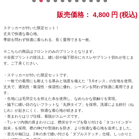
ドラゴンボール
販売価格：
4,800
円
(税込)
ラブライブ！シリーズ
ステッカーが付いた限定セット！
丈夫で快適な着心地。
季節を問わず快適に着られる、長く愛用できる一枚。
ラブライブ！
※こちらの商品はフロントのみのプリントとなります。
ラブライブ！サンシャイン‼
※全面プリントの技法上、縫い目や脇下部分にカスレやプリント切れが生じま
す。ご了承ください。
ラブライブ！虹ヶ咲学園スクールアイドル同好会
・ステッカーが付いた限定セットです。
・一枚での着用にも耐えうる厚みと強度を備えた「5.6オンス」の生地を使用。
ラブライブ！スーパースター!!
丈夫で、通気性・吸湿性・保湿性に優れ、シーズンを問わず快適に着用できま
す。
・生地には毛羽立ちを抑えた糸を使用し、なめらかな肌触りを実現。
アイドリッシュセブン
・脇下に縫い目のないフラットな「丸胴タイプ」を採用。洗濯による斜行（ね
じれ）が起きにくく、快適な着心地が続きます。
モフモフパレード
・首まわりはリブ仕様。着脱がスムーズです。
・Tシャツ内側の肩まわりには、襟伏せテープを取り付ける「タコバインダー
始末」を採用。襟の伸びや型崩れを防ぎ、より快適な着心地を追求しました。
・首元や袖口は、2本の糸で縫い付ける「ダブルステッチ」仕様。しっかりと