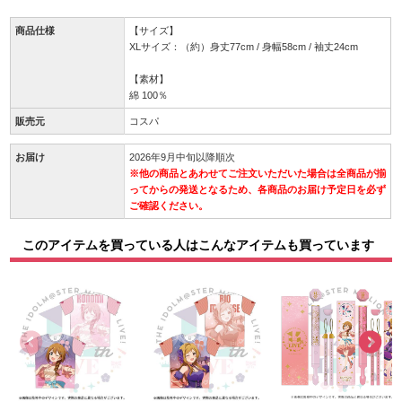
商品仕様
【サイズ】
XLサイズ：（約）身丈77cm / 身幅58cm / 袖丈24cm
【素材】
綿 100％
販売元
コスパ
お届け
2026年9月中旬以降順次
※他の商品とあわせてご注文いただいた場合は全商品が揃
ってからの発送となるため、各商品のお届け予定日を必ず
ご確認ください。
このアイテムを買っている人はこんなアイテムも買っています