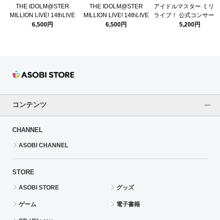
THE IDOLM@STER
THE IDOLM@STER
アイドルマスター ミリ
MILLION LIVE! 14thLIVE
MILLION LIVE! 14thLIVE
ライブ！ 公式コンサー
DAY2 主演記念 公式フルグ
DAY2 主演記念 公式フルグ
イト&リングライトセッ
6,500円
6,500円
5,200円
ラフィックTシャツ 【馬場
ラフィックTシャツ 【百瀬
DAY2 (14thLIVE ver.)
このみ】
莉緒】
コンテンツ
CHANNEL
ASOBI CHANNEL
STORE
ASOBI STORE
グッズ
ゲーム
電子書籍