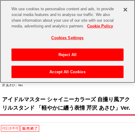
We use cookies to personalise content and ads, to provide
social media features and to analyse our traffic. We also
share information about your use of our site with our social
CHANNEL
STORE
EVENT
media, advertising and analytics partners.
Cookie Policy
グッズ
ゲーム
電子書籍
CD / Blu-ray
Cookies Settings
キャラクター
ジャンル
CHANNEL
アイドルマスターシリーズ
イベントグッズ
【重要】二段階認証設定およびID・パスワード管理のお願い
Reject All
ASOBI CHANNEL TOP
トイ・ホビー
アイドルマスター
【重要】「代金引換」決済および納品書同梱の終了のお知らせ
Accept All Cookies
STORE
トップ
生活雑貨
>
> 283 PRODUCTION Solo Live Collection ーMaster ShowPieceー 協賛社 > つく
アイドルマスター シンデレラガールズ
り > アイドルマスター シャイニーカラーズ 自撮り風アクリルスタンド 「軽やかに纏う表情 芹
沢 あさひ」Ver.
ASOBI STORE TOP
グッズ
アイドルマスター ミリオンライブ！
アイドルマスター シャイニーカラーズ 自撮り風アク
ゲーム
電子書籍
アイドルマスター SideM
リルスタンド 「軽やかに纏う表情 芹沢 あさひ」Ver.
CD / Blu-ray
アイドルマスター シャイニーカラーズ
EVENT
学園アイドルマスター