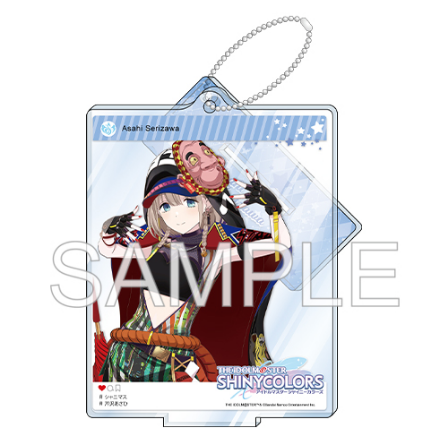
ASOBI TICKET
ASOBI STAGE
プロジェクトアイマス ヴイアライヴ
その他先行受付
テイルズ オブ シリーズ
電音部
プレミアム会員とは
鉄拳
太鼓の達人
ACE COMBAT
パックマン
ナムコクラシック
スサノオマジック
ガンダムシリーズ