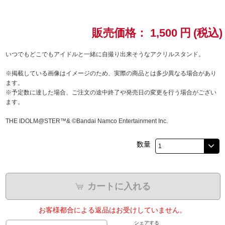
ドラゴンボール
販売価格：
1,500
円
(税込)
ラブライブ！シリーズ
いつでもどこでもアイドルと一緒に自撮り出来そうなアクリルスタンド。
ラブライブ！
※掲載している画像はイメージのため、実際の商品とは多少異なる場合があり
ます。
ラブライブ！サンシャイン‼
※予定数に達した場合、ご注文の途中終了や発売日の変更を行う場合がござい
ます。
ラブライブ！虹ヶ咲学園スクールアイドル同好会
THE IDOLM@STER™& ©Bandai Namco Entertainment Inc.
ラブライブ！スーパースター!!
数量
アイドリッシュセブン
モフモフパレード
カートに入れる
お客様都合による返品はお受けしていません。
シェアする