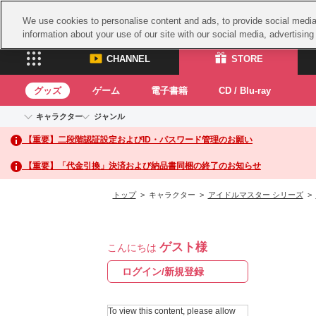
We use cookies to personalise content and ads, to provide social media 
information about your use of our site with our social media, advertisin
CHANNEL
STORE
グッズ
ゲーム
電子書籍
CD / Blu-ray
キャラクター
ジャンル
CHANNEL
STORE
【重要】二段階認証設定およびID・パスワード管理のお願い
アイドルマスターシリーズ
イベントグッズ
鉄拳
ASOBI CHANNEL TOP
ASOBI STORE 
トイ・ホビー
太鼓
アイドルマスター
【重要】「代金引換」決済および納品書同梱の終了のお知らせ
アイドルマスター シンデレラガールズ
グッズ
生活雑貨
ACE 
アイドルマスター ミリオンライブ！
トップ
> キャラクター >
アイドルマスター シリーズ
>
ゲーム
パッ
アイドルマスター SideM
アイドルマスター シャイニーカラーズ
ナム
電子書籍
学園アイドルマスター
ゲスト様
スサ
こんにちは
CD / Blu-ray
プロジェクトアイマス ヴイアライヴ
ガン
ログイン/新規登録
テイルズ オブ シリーズ
ドラ
電音部
To view this content, please allow