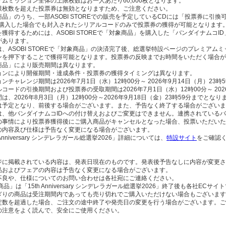
ムミッション全体の上限枚数はお一人あたり60,000枚となります。
限枚数を超えた投票券は無効となりますため、ご注意ください。
品」のうち、一部ASOBI STOREでの販売を予定しているCDには「投票券に引換
Eで購入した場合でも封入されたシリアルコードのみで投票券の獲得が可能となります
獲得するためには、ASOBI STOREで「対象商品」を購入した「バンダイナムコ
があります。
は、ASOBI STOREで「対象商品」の決済完了後、総選挙特設ページのプレミア
ンを押下することで獲得可能となります。投票券の反映までお時間をいただく場合が
商品」により販売期間は異なります。
ョンにより開催期間・達成条件・投票券の獲得タイミングは異なります。
ンチャレンジ期間は2026年7月1日（水）12時00分～ 2026年9月14日（月）23
コードの引換期間および投票券の受取期間は2026年7月1日（水）12時00分～ 202
は、2026年8月3日（月）12時00分～2026年9月18日（金）23時59分までとなり
は予定となり、前後する場合がございます。また、予告なく終了する場合がございま
は、他バンダイナムコIDへの付け替えおよびご変更はできません。連携されているバ
の事情により投票券獲得後にご購入商品がキャンセルとなった場合、投票いただいた
の内容及び仕様は予告なく変更になる場合がございます。
 Anniversary シンデレラガール総選挙2026」詳細については、
特設サイト
をご確認
ジに掲載されている内容は、発表日現在のものです。発表後予告なしに内容が変更さ
品およびフェアの内容は予告なく変更になる場合がございます。
不良や、仕様についてのお問い合わせは各社宛にご連絡ください。
商品」は「15th Anniversary シンデレラガール総選挙2026」終了後も各社E
ぎりの商品は受注期間内であっても売り切れでご購入いただけない場合もございます
定数を超過した場合、ご注文の途中終了や発売日の変更を行う場合がございます。ご
の注意をよく読んで、安全にご使用ください。