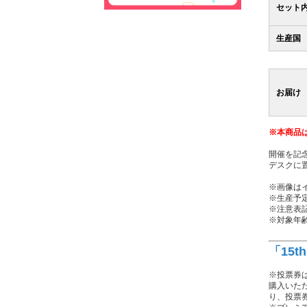
セット
生産国
お届け
※本商品
開催を記
デスクに
※画像は
※生産予
※注意表
※対象年齢
「15t
※投票券は
購入いた
り、投票