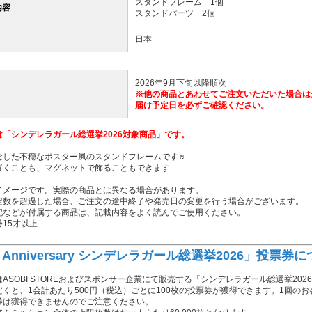
スタンドフレーム 1個
内容
スタンドパーツ 2個
日本
2026年9月下旬以降順次
※他の商品とあわせてご注文いただいた場合は
届け予定日を必ずご確認ください。
は「シンデレラガール総選挙2026対象商品」です。
念した不穏なポスター風のスタンドフレームです♬
置くことも、マグネットで飾ることもできます
イメージです。実際の商品とは異なる場合があります。
定数を超過した場合、ご注文の途中終了や発売日の変更を行う場合がございます。
記などが付属する商品は、記載内容をよく読んでご使用ください。
15才以上
h Anniversary シンデレラガール総選挙2026」投票券
ASOBI STOREおよびスポンサー企業にて販売する「シンデレラガール総選挙2
だくと、1会計あたり500円（税込）ごとに100枚の投票券が獲得できます。1回の
券は獲得できませんのでご注意ください。