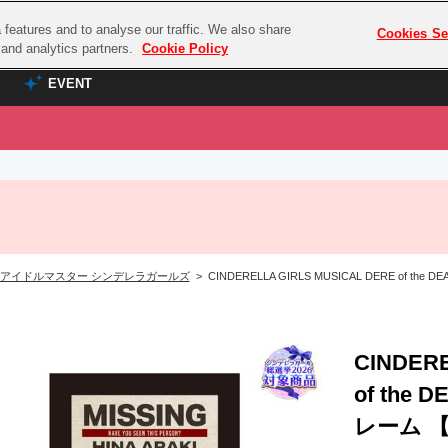
features and to analyse our traffic. We also share
プレミアム会員と
Cookies Se
g and analytics partners.
Cookie Policy
EVENT
EVENT
ラブライブ！シリーズ
プレミアム会員と
TOP
ASOBI TICKET
の達人
ラブライブ！
ラブライブ！サンシャイン‼
ASOBI STAGE
COMBAT
ラブライブ！虹ヶ咲学園スクールアイドル同好会
アイドルマスター シンデレラガールズ
> CINDERELLA GIRLS MUSICAL DERE of
その他先行受付
クマン
ラブライブ！スーパースター!!
コクラシック
アイドリッシュセブン
ノオマジック
CINDERE
モフモフパレード
ダムシリーズ
of th
ゴンボール
レーム 