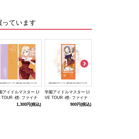
買っています
園アイドルマスター LI
学園アイドルマスター LI
学園アイドルマスター L
 TOUR -標- ファイナ
VE TOUR -標- ファイナ
VE TOUR -標- ファイナ
公演 公式ステッカー付
ル公演 公式ホログラムク
ル公演 公式ホログラム
1,300円
(税込)
900円
(税込)
900円
(税込
ケットケースクリアフ
リアチケット 【倉本 千
リアチケット 【篠澤
イル 【十王 星南】
奈】
広】