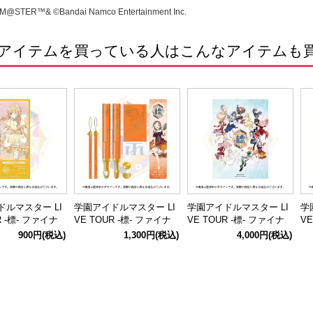
M@STER™& ©Bandai Namco Entertainment Inc.
アイテムを買っている人はこんなアイテムも
ルマスター LI
学園アイドルマスター LI
学園アイドルマスター LI
学
R -標- ファイナ
VE TOUR -標- ファイナ
VE TOUR -標- ファイナ
VE
公式ホログラムク
ル公演 公式コンサートラ
ル公演 公式パンフレット
ル
900円
(税込)
1,300円
(税込)
4,000円
(税込)
ット 【藤田 こ
イト 【倉本 千奈】
チ
ァ