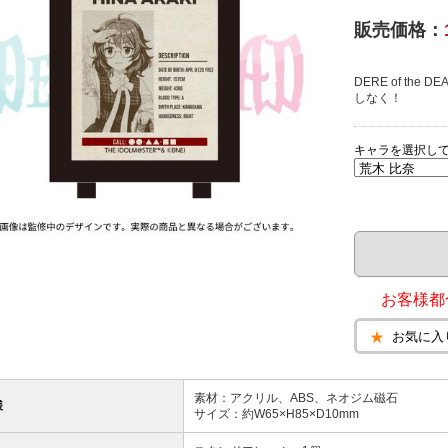
販売価格：
DERE of t
しなく！
キャラを選択し
お客様都
お気に入
素材：アクリル、ABS、ネオジム磁石
様
サイズ：約W65×H85×D10mm