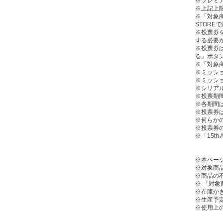
※プレミア
※上記上
※「対象商
STOR
※投票券を
する必要
※投票券
る」ボタ
※「対象
※ミッシ
※ミッショ
※シリアル
※投票期間
※各期間
※投票券
※何らか
※投票券
※「15th
※本ペー
※対象商
※商品の
※ 「対象
※在庫か
※生産予
※使用上