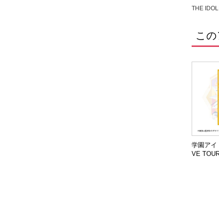
THE IDOL
この
学園アイド
VE TOU
ル公演 
リアチケ
とね】