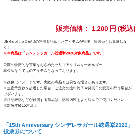
ドラゴンボール
ラブライブ！シリーズ
販売価格：
1,200
円
(税込)
ラブライブ！
DERE of the DEADの開催を記念したアイテムが登場！総選挙もお見逃しな
く！
※本商品は「シンデレラガール総選挙2026対象商品」です。
ラブライブ！サンシャイン‼
公演の特徴的な言葉をおさめたセリフアクリルキーホルダー。
ラブライブ！虹ヶ咲学園スクールアイドル同好会
本公演ならではのアイテムとなっております。
※画像はイメージです。実際の商品とは異なる場合があります。
ラブライブ！スーパースター!!
※生産予定数を超過した場合、ご注文の途中終了や発売日の変更を行う場合が
ございます。
アイドリッシュセブン
※注意表記などが付属する商品は、記載内容をよく読んでご使用ください。
※対象年齢15才以上
モフモフパレード
「15th Anniversary シンデレラガール総選挙2026」
投票券について