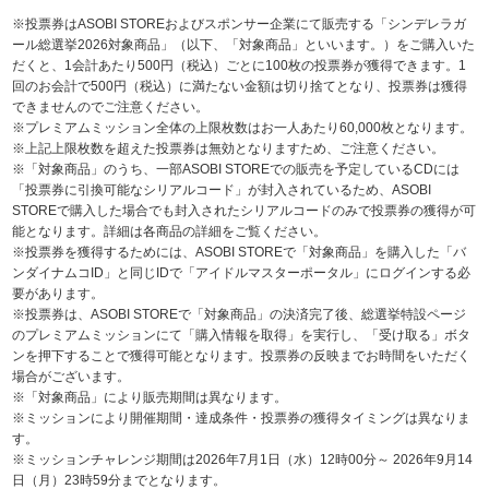
※投票券はASOBI STOREおよびスポンサー企業にて販売する「シンデレラガ
ール総選挙2026対象商品」（以下、「対象商品」といいます。）をご購入いた
だくと、1会計あたり500円（税込）ごとに100枚の投票券が獲得できます。1
回のお会計で500円（税込）に満たない金額は切り捨てとなり、投票券は獲得
できませんのでご注意ください。
※プレミアムミッション全体の上限枚数はお一人あたり60,000枚となります。
※上記上限枚数を超えた投票券は無効となりますため、ご注意ください。
※「対象商品」のうち、一部ASOBI STOREでの販売を予定しているCDには
「投票券に引換可能なシリアルコード」が封入されているため、ASOBI
STOREで購入した場合でも封入されたシリアルコードのみで投票券の獲得が可
能となります。詳細は各商品の詳細をご覧ください。
※投票券を獲得するためには、ASOBI STOREで「対象商品」を購入した「バ
ンダイナムコID」と同じIDで「アイドルマスターポータル」にログインする必
要があります。
※投票券は、ASOBI STOREで「対象商品」の決済完了後、総選挙特設ページ
のプレミアムミッションにて「購入情報を取得」を実行し、「受け取る」ボタ
ンを押下することで獲得可能となります。投票券の反映までお時間をいただく
場合がございます。
※「対象商品」により販売期間は異なります。
※ミッションにより開催期間・達成条件・投票券の獲得タイミングは異なりま
す。
※ミッションチャレンジ期間は2026年7月1日（水）12時00分～ 2026年9月14
日（月）23時59分までとなります。