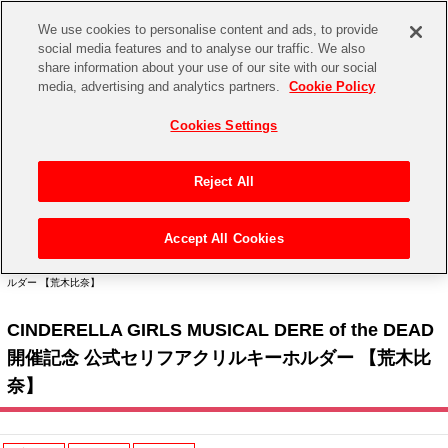
We use cookies to personalise content and ads, to provide
social media features and to analyse our traffic. We also
share information about your use of our site with our social
CHANNEL
STORE
EVENT
media, advertising and analytics partners.
Cookie Policy
グッズ
ゲーム
電子書籍
CD / Blu-ray
Cookies Settings
キャラクター
ジャンル
CHANNEL
アイドルマスターシリーズ
イベントグッズ
【重要】二段階認証設定およびID・パスワード管理のお願い
Reject All
ASOBI CHANNEL TOP
トイ・ホビー
アイドルマスター
【重要】「代金引換」決済および納品書同梱の終了のお知らせ
Accept All Cookies
STORE
トップ
生活雑貨
> キャラクター >
アイドルマスター シリーズ
>
アイドルマスター シンデレラガール
アイドルマスター シンデレラガールズ
ズ
> CINDERELLA GIRLS MUSICAL DERE of the DEAD 開催記念 公式セリフアクリルキーホ
ルダー 【荒木比奈】
ASOBI STORE TOP
グッズ
アイドルマスター ミリオンライブ！
CINDERELLA GIRLS MUSICAL DERE of the DEAD
ゲーム
電子書籍
アイドルマスター SideM
開催記念 公式セリフアクリルキーホルダー 【荒木比
CD / Blu-ray
奈】
アイドルマスター シャイニーカラーズ
EVENT
学園アイドルマスター