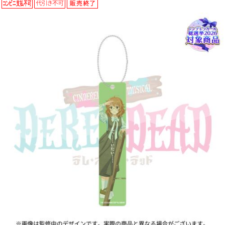
ASOBI TICKET
ASOBI STAGE
プロジェクトアイマス ヴイアライヴ
その他先行受付
テイルズ オブ シリーズ
電音部
プレミアム会員とは
鉄拳
太鼓の達人
ACE COMBAT
パックマン
ナムコクラシック
スサノオマジック
ガンダムシリーズ