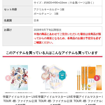
サイズ：約W20×H90×t10mm（※金属パーツは除く）
セット内容
アクリルキーホルダー 1個
ボールチェーン 1個
生産国
日本
お届け
2026年9月下旬以降順次
※他の商品とあわせてご注文いただいた場合は全商品が揃
ってからの発送となるため、各商品のお届け予定日を必ず
ご確認ください。
このアイテムを買っている人はこんなアイテムも買っています
学園アイドルマスター LIVE
学園アイドルマスター LIVE
学園アイドルマスター LI
TOUR -標- ファイナル公演
TOUR -標- ファイナル公演
TOUR -標- ファイナル