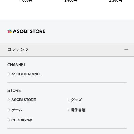
公式パンフレット
公式アクリルスタンド 【篠
公式コンサートライト 
4,000円
1,900円
1,300円
澤 広】
アイドルマスター ver.
コンテンツ
CHANNEL
ASOBI CHANNEL
STORE
ASOBI STORE
グッズ
ゲーム
電子書籍
CD / Blu-ray