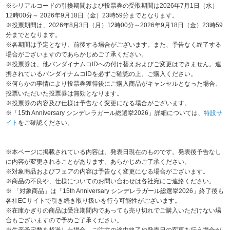
※シリアルコードの引換期間および投票券の受取期間は2026年7月1日（水）
12時00分～ 2026年9月18日（金）23時59分までとなります。
※投票期間は、2026年8月3日（月）12時00分～2026年9月18日（金）23時59
分までとなります。
※各期間は予定となり、前後する場合がございます。また、予告なく終了する
場合がございますのであらかじめご了承ください。
※投票券は、他バンダイナムコIDへの付け替えおよびご変更はできません。連
携されているバンダイナムコIDを必ずご確認の上、ご購入ください。
※何らかの事情により投票券獲得後にご購入商品がキャンセルとなった場合、
投票いただいた投票券は無効となります。
※投票券の内容及び仕様は予告なく変更になる場合がございます。
※「15th Anniversary シンデレラガール総選挙2026」詳細については、
特設サ
イト
をご確認ください。
※本ページに掲載されている内容は、発表日現在のものです。発表後予告なし
に内容が変更されることがあります。あらかじめご了承ください。
※対象商品およびフェアの内容は予告なく変更になる場合がございます。
※商品の不良や、仕様についてのお問い合わせは各社宛にご連絡ください。
※ 「対象商品」は「15th Anniversary シンデレラガール総選挙2026」終了後も
各社ECサイトで引き続き取り扱いを行う可能性がございます。
※在庫かぎりの商品は受注期間内であっても売り切れでご購入いただけない場
合もございますので予めご了承ください。