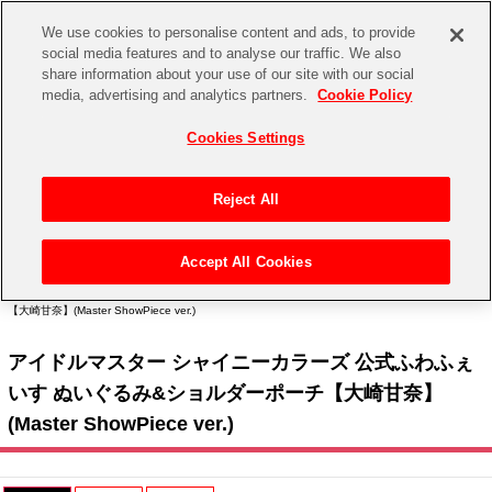
We use cookies to personalise content and ads, to provide
social media features and to analyse our traffic. We also
share information about your use of our site with our social
CHANNEL
STORE
EVENT
media, advertising and analytics partners.
Cookie Policy
グッズ
ゲーム
電子書籍
CD / Blu-ray
Cookies Settings
キャラクター
ジャンル
CHANNEL
アイドルマスターシリーズ
イベントグッズ
【重要】二段階認証設定およびID・パスワード管理のお願い
Reject All
ASOBI CHANNEL TOP
トイ・ホビー
アイドルマスター
【重要】「代金引換」決済および納品書同梱の終了のお知らせ
Accept All Cookies
STORE
トップ
生活雑貨
> キャラクター >
アイドルマスター シリーズ
>
アイドルマスター シャイニーカラー
アイドルマスター シンデレラガールズ
ズ
> アイドルマスター シャイニーカラーズ 公式ふわふぇいす ぬいぐるみ&ショルダーポーチ
【大崎甘奈】(Master ShowPiece ver.)
ASOBI STORE TOP
グッズ
アイドルマスター ミリオンライブ！
アイドルマスター シャイニーカラーズ 公式ふわふぇ
ゲーム
電子書籍
アイドルマスター SideM
いす ぬいぐるみ&ショルダーポーチ【大崎甘奈】
CD / Blu-ray
(Master ShowPiece ver.)
アイドルマスター シャイニーカラーズ
EVENT
学園アイドルマスター