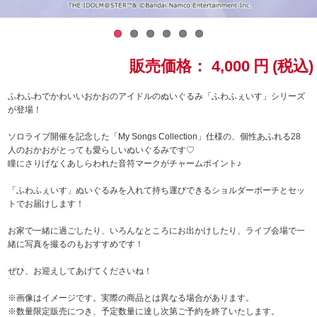
ドラゴンボール
ラブライブ！シリーズ
販売価格：
4,000
円
(税込)
ラブライブ！
ふわふわでかわいいおかおのアイドルのぬいぐるみ「ふわふぇいす」シリーズ
が登場！
ラブライブ！サンシャイン‼
ソロライブ開催を記念した「My Songs Collection」仕様の、個性あふれる28
人のおかおがとっても愛らしいぬいぐるみです♡
ラブライブ！虹ヶ咲学園スクールアイドル同好会
瞳にさりげなくあしらわれた音符マークがチャームポイント♪
「ふわふぇいす」ぬいぐるみを入れて持ち運びできるショルダーポーチとセッ
ラブライブ！スーパースター!!
トでお届けします！
アイドリッシュセブン
お家で一緒に過ごしたり、いろんなところにお出かけしたり、ライブ会場で一
緒に写真を撮るのもおすすめです！
モフモフパレード
ぜひ、お迎えしてあげてくださいね！
※画像はイメージです。実際の商品とは異なる場合があります。
※数量限定販売につき、予定数量に達し次第ご予約を終了いたします。