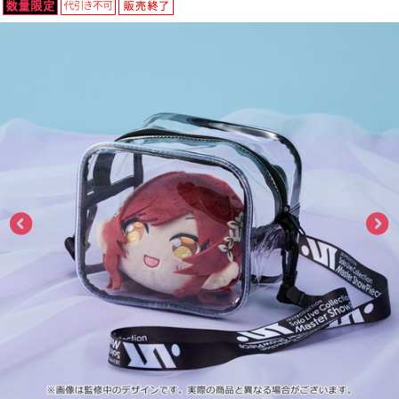
ASOBI TICKET
ASOBI STAGE
プロジェクトアイマス ヴイアライヴ
その他先行受付
テイルズ オブ シリーズ
電音部
プレミアム会員とは
鉄拳
太鼓の達人
ACE COMBAT
パックマン
ナムコクラシック
スサノオマジック
ガンダムシリーズ