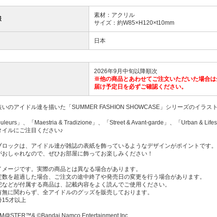
素材：アクリル
様
サイズ：約W85×H120×t10mm
日本
2026年9月中旬以降順次
※他の商品とあわせてご注文いただいた場合は
届け予定日を必ずご確認ください。
いのアイドル達を描いた「SUMMER FASHION SHOWCASE」シリーズのイ
Couleurs」、「Maestria & Tradizione」、「Street & Avant-garde」、「U
タイルにご注目ください♪
ブロックは、アイドル達が雑誌の表紙を飾っているようなデザインがポイントです。
がおしゃれなので、ぜひお部屋に飾ってお楽しみください！
イメージです。実際の商品とは異なる場合があります。
定数を超過した場合、ご注文の途中終了や発売日の変更を行う場合があります。
記などが付属する商品は、記載内容をよく読んでご使用ください。
有無に関わらず、全アイドルのグッズを販売しております。
15才以上
M@STER™& ©Bandai Namco Entertainment Inc.