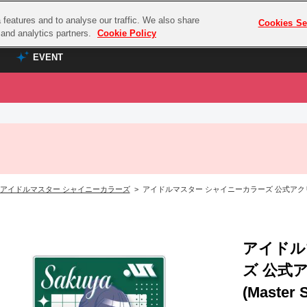
features and to analyse our traffic. We also share
プレミアム会員と
Cookies Se
g and analytics partners.
Cookie Policy
EVENT
EVENT
ラブライブ！シリーズ
プレミアム会員と
TOP
ASOBI TICKET
の達人
ラブライブ！
ラブライブ！サンシャイン‼
ASOBI STAGE
COMBAT
ラブライブ！虹ヶ咲学園スクールアイドル同好会
アイドルマスター シャイニーカラーズ
> アイドルマスター シャイニーカラーズ 公式アクリルブロッ
その他先行受付
クマン
ラブライブ！スーパースター!!
コクラシック
アイドリッシュセブン
ノオマジック
アイドル
モフモフパレード
ダムシリーズ
ズ 公式
ゴンボール
(Master 