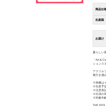
商品仕
生産国
お届け
夏らしい装
「Art & 
ションス
アクリル
奥行き感
※画像は
※生産予
※注意表
※出演の
※対象年齢
THE IDOL