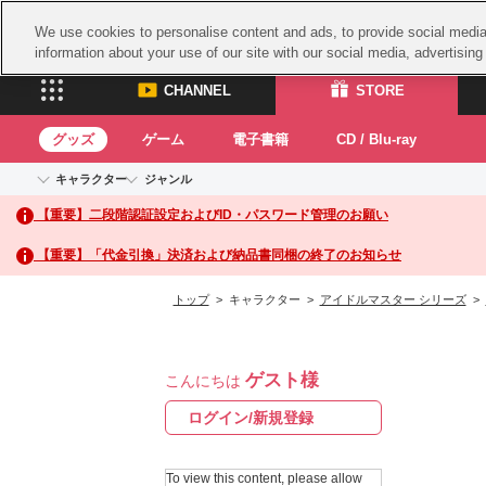
We use cookies to personalise content and ads, to provide social media 
information about your use of our site with our social media, advertisin
CHANNEL
STORE
グッズ
ゲーム
電子書籍
CD / Blu-ray
キャラクター
ジャンル
CHANNEL
STORE
【重要】二段階認証設定およびID・パスワード管理のお願い
アイドルマスターシリーズ
イベントグッズ
鉄拳
ASOBI CHANNEL TOP
ASOBI STORE 
トイ・ホビー
太鼓
アイドルマスター
【重要】「代金引換」決済および納品書同梱の終了のお知らせ
アイドルマスター シンデレラガールズ
グッズ
生活雑貨
ACE 
アイドルマスター ミリオンライブ！
トップ
> キャラクター >
アイドルマスター シリーズ
>
ゲーム
パッ
アイドルマスター SideM
アイドルマスター シャイニーカラーズ
ナム
電子書籍
学園アイドルマスター
ゲスト様
スサ
こんにちは
CD / Blu-ray
プロジェクトアイマス ヴイアライヴ
ガン
ログイン/新規登録
テイルズ オブ シリーズ
ドラ
電音部
To view this content, please allow