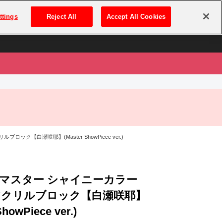
は
ログイン・新規登録
ttings
Reject All
Accept All Cookies
は
ク【白瀬咲耶】(Master ShowPiece ver.)
マスター シャイニーカラー
アクリルブロック【白瀬咲耶】
ShowPiece ver.)