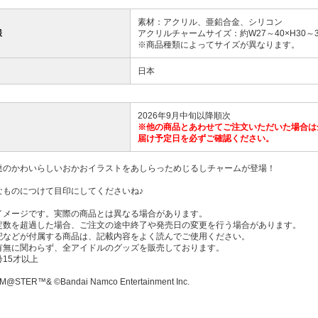
素材：アクリル、亜鉛合金、シリコン
様
アクリルチャームサイズ：約W27～40×H30～
※商品種類によってサイズが異なります。
日本
2026年9月中旬以降順次
※他の商品とあわせてご注文いただいた場合は
届け予定日を必ずご確認ください。
達のかわいらしいおかおイラストをあしらっためじるしチャームが登場！
なものにつけて目印にしてくださいね♪
イメージです。実際の商品とは異なる場合があります。
定数を超過した場合、ご注文の途中終了や発売日の変更を行う場合があります。
記などが付属する商品は、記載内容をよく読んでご使用ください。
有無に関わらず、全アイドルのグッズを販売しております。
15才以上
M@STER™& ©Bandai Namco Entertainment Inc.