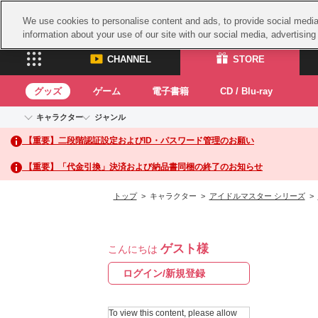
We use cookies to personalise content and ads, to provide social media 
information about your use of our site with our social media, advertisin
CHANNEL
STORE
グッズ
ゲーム
電子書籍
CD / Blu-ray
キャラクター
ジャンル
CHANNEL
STORE
【重要】二段階認証設定およびID・パスワード管理のお願い
アイドルマスターシリーズ
イベントグッズ
鉄拳
ASOBI CHANNEL TOP
ASOBI STORE 
トイ・ホビー
太鼓
アイドルマスター
【重要】「代金引換」決済および納品書同梱の終了のお知らせ
アイドルマスター シンデレラガールズ
グッズ
生活雑貨
ACE 
アイドルマスター ミリオンライブ！
トップ
> キャラクター >
アイドルマスター シリーズ
>
ゲーム
パッ
アイドルマスター SideM
アイドルマスター シャイニーカラーズ
ナム
電子書籍
学園アイドルマスター
ゲスト様
スサ
こんにちは
CD / Blu-ray
プロジェクトアイマス ヴイアライヴ
ガン
ログイン/新規登録
テイルズ オブ シリーズ
ドラ
電音部
To view this content, please allow