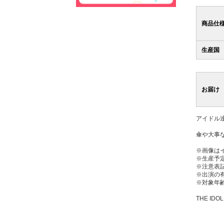
商品仕
生産国
お届け
アイドル
傘や大事
※画像は
※生産予
※注意表
※出演の
※対象年齢
THE IDOL