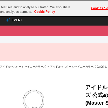
features and to analyse our traffic. We also share
プレミアム会員と
Cookies Se
g and analytics partners.
Cookie Policy
EVENT
EVENT
ラブライブ！シリーズ
プレミアム会員と
TOP
ASOBI TICKET
の達人
ラブライブ！
ラブライブ！サンシャイン‼
ASOBI STAGE
COMBAT
ラブライブ！虹ヶ咲学園スクールアイドル同好会
アイドルマスター シャイニーカラーズ
> アイドルマスター シャイニーカラーズ 公式めじるしチャー
その他先行受付
クマン
ラブライブ！スーパースター!!
コクラシック
アイドリッシュセブン
ノオマジック
アイドル
モフモフパレード
ダムシリーズ
ズ 公式
ゴンボール
(Master 