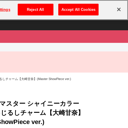
は
ログイン・新規登録
ttings
Reject All
Accept All Cookies
は
ム【大崎甘奈】(Master ShowPiece ver.)
マスター シャイニーカラー
めじるしチャーム【大崎甘奈】
ShowPiece ver.)