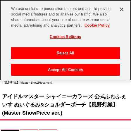
We use cookies to personalise content and ads, to provide
social media features and to analyse our traffic. We also
share information about your use of our site with our social
CHANNEL
STORE
EVENT
media, advertising and analytics partners.
Cookie Policy
グッズ
ゲーム
電子書籍
CD / Blu-ray
Cookies Settings
キャラクター
ジャンル
CHANNEL
アイドルマスターシリーズ
イベントグッズ
【重要】二段階認証設定およびID・パスワード管理のお願い
Reject All
ASOBI CHANNEL TOP
トイ・ホビー
アイドルマスター
【重要】「代金引換」決済および納品書同梱の終了のお知らせ
Accept All Cookies
STORE
トップ
生活雑貨
> キャラクター >
アイドルマスター シリーズ
>
アイドルマスター シャイニーカラー
アイドルマスター シンデレラガールズ
ズ
> アイドルマスター シャイニーカラーズ 公式ふわふぇいす ぬいぐるみ&ショルダーポーチ
【風野灯織】(Master ShowPiece ver.)
ASOBI STORE TOP
グッズ
アイドルマスター ミリオンライブ！
アイドルマスター シャイニーカラーズ 公式ふわふぇ
ゲーム
電子書籍
アイドルマスター SideM
いす ぬいぐるみ&ショルダーポーチ【風野灯織】
CD / Blu-ray
(Master ShowPiece ver.)
アイドルマスター シャイニーカラーズ
EVENT
学園アイドルマスター