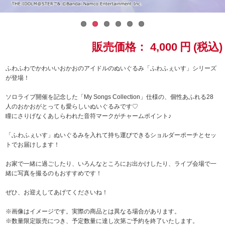
ドラゴンボール
ラブライブ！シリーズ
販売価格：
4,000
円
(税込)
ラブライブ！
ふわふわでかわいいおかおのアイドルのぬいぐるみ「ふわふぇいす」シリーズ
が登場！
ラブライブ！サンシャイン‼
ソロライブ開催を記念した「My Songs Collection」仕様の、個性あふれる28
人のおかおがとっても愛らしいぬいぐるみです♡
ラブライブ！虹ヶ咲学園スクールアイドル同好会
瞳にさりげなくあしらわれた音符マークがチャームポイント♪
「ふわふぇいす」ぬいぐるみを入れて持ち運びできるショルダーポーチとセッ
ラブライブ！スーパースター!!
トでお届けします！
アイドリッシュセブン
お家で一緒に過ごしたり、いろんなところにお出かけしたり、ライブ会場で一
緒に写真を撮るのもおすすめです！
モフモフパレード
ぜひ、お迎えしてあげてくださいね！
※画像はイメージです。実際の商品とは異なる場合があります。
※数量限定販売につき、予定数量に達し次第ご予約を終了いたします。