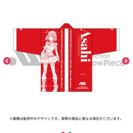
ASOBI TICKET
ASOBI STAGE
プロジェクトアイマス ヴイアライヴ
その他先行受付
テイルズ オブ シリーズ
電音部
プレミアム会員とは
鉄拳
太鼓の達人
ACE COMBAT
パックマン
ナムコクラシック
スサノオマジック
ガンダムシリーズ