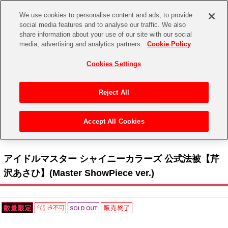
We use cookies to personalise content and ads, to provide
social media features and to analyse our traffic. We also
share information about your use of our site with our social
CHANNEL
STORE
EVENT
media, advertising and analytics partners.
Cookie Policy
グッズ
ゲーム
電子書籍
CD / Blu-ray
Cookies Settings
キャラクター
ジャンル
CHANNEL
アイドルマスターシリーズ
イベントグッズ
【重要】二段階認証設定およびID・パスワード管理のお願い
Reject All
ASOBI CHANNEL TOP
トイ・ホビー
アイドルマスター
【重要】「代金引換」決済および納品書同梱の終了のお知らせ
Accept All Cookies
STORE
トップ
生活雑貨
> キャラクター >
アイドルマスター シリーズ
>
アイドルマスター シャイニーカラー
アイドルマスター シンデレラガールズ
ズ
> アイドルマスター シャイニーカラーズ 公式法被【芹沢あさひ】(Master ShowPiece ver.)
ASOBI STORE TOP
グッズ
アイドルマスター ミリオンライブ！
アイドルマスター シャイニーカラーズ 公式法被【芹
ゲーム
電子書籍
沢あさひ】(Master ShowPiece ver.)
アイドルマスター SideM
CD / Blu-ray
アイドルマスター シャイニーカラーズ
EVENT
学園アイドルマスター