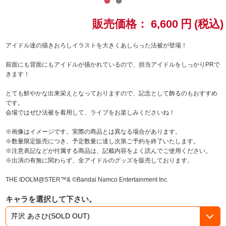
ドラゴンボール
販売価格：
6,600
円
(税込)
ラブライブ！シリーズ
アイドル達の描きおろしイラストを大きくあしらった法被が登場！
前面にも背面にもアイドルが描かれているので、担当アイドルをしっかりPRで
ラブライブ！
きます！
ラブライブ！サンシャイン‼
とても鮮やかな出来栄えとなっておりますので、記念として飾るのもおすすめ
です。
会場ではぜひ法被を着用して、ライブをお楽しみくださいね！
ラブライブ！虹ヶ咲学園スクールアイドル同好会
※画像はイメージです。実際の商品とは異なる場合があります。
ラブライブ！スーパースター!!
※数量限定販売につき、予定数量に達し次第ご予約を終了いたします。
※注意表記などが付属する商品は、記載内容をよく読んでご使用ください。
※出演の有無に関わらず、全アイドルのグッズを販売しております。
アイドリッシュセブン
THE IDOLM@STER™& ©Bandai Namco Entertainment Inc.
モフモフパレード
キャラを選択して下さい。