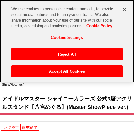
We use cookies to personalise content and ads, to provide
social media features and to analyse our traffic. We also
share information about your use of our site with our social
CHANNEL
STORE
EVENT
media, advertising and analytics partners.
Cookie Policy
グッズ
ゲーム
電子書籍
CD / Blu-ray
Cookies Settings
キャラクター
ジャンル
CHANNEL
アイドルマスターシリーズ
イベントグッズ
【重要】二段階認証設定およびID・パスワード管理のお願い
Reject All
ASOBI CHANNEL TOP
トイ・ホビー
アイドルマスター
【重要】「代金引換」決済および納品書同梱の終了のお知らせ
Accept All Cookies
STORE
トップ
生活雑貨
> キャラクター >
アイドルマスター シリーズ
>
アイドルマスター シャイニーカラー
アイドルマスター シンデレラガールズ
ズ
> アイドルマスター シャイニーカラーズ 公式3層アクリルスタンド【八宮めぐる】(Master
ShowPiece ver.)
ASOBI STORE TOP
グッズ
アイドルマスター ミリオンライブ！
アイドルマスター シャイニーカラーズ 公式3層アクリ
ゲーム
電子書籍
アイドルマスター SideM
ルスタンド【八宮めぐる】(Master ShowPiece ver.)
CD / Blu-ray
アイドルマスター シャイニーカラーズ
EVENT
学園アイドルマスター