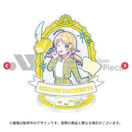
ASOBI TICKET
ASOBI STAGE
プロジェクトアイマス ヴイアライヴ
その他先行受付
テイルズ オブ シリーズ
電音部
プレミアム会員とは
鉄拳
太鼓の達人
ACE COMBAT
パックマン
ナムコクラシック
スサノオマジック
ガンダムシリーズ