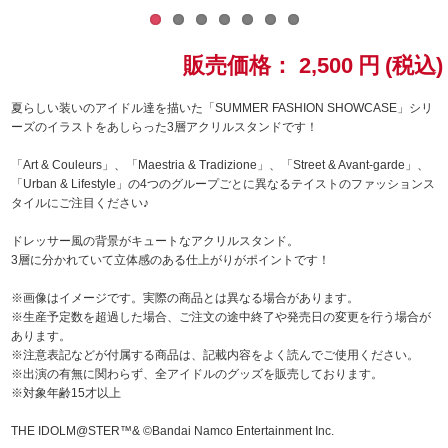
ドラゴンボール
販売価格：
2,500
円
(税込)
ラブライブ！シリーズ
夏らしい装いのアイドル達を描いた「SUMMER FASHION SHOWCASE」シリ
ーズのイラストをあしらった3層アクリルスタンドです！
ラブライブ！
「Art & Couleurs」、「Maestria & Tradizione」、「Street & Avant-garde」、
ラブライブ！サンシャイン‼
「Urban & Lifestyle」の4つのグループごとに異なるテイストのファッションス
タイルにご注目ください♪
ラブライブ！虹ヶ咲学園スクールアイドル同好会
ドレッサー風の背景がキュートなアクリルスタンド。
3層に分かれていて立体感のある仕上がりがポイントです！
ラブライブ！スーパースター!!
※画像はイメージです。実際の商品とは異なる場合があります。
※生産予定数を超過した場合、ご注文の途中終了や発売日の変更を行う場合が
アイドリッシュセブン
あります。
※注意表記などが付属する商品は、記載内容をよく読んでご使用ください。
モフモフパレード
※出演の有無に関わらず、全アイドルのグッズを販売しております。
※対象年齢15才以上
THE IDOLM@STER™& ©Bandai Namco Entertainment Inc.