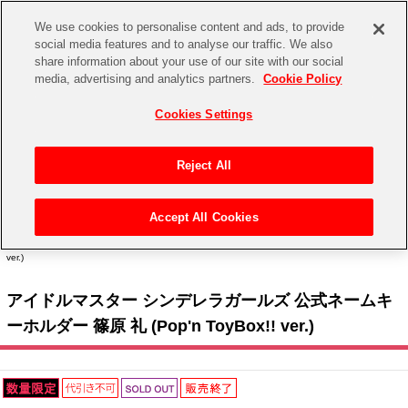
We use cookies to personalise content and ads, to provide
social media features and to analyse our traffic. We also
share information about your use of our site with our social
CHANNEL
STORE
EVENT
media, advertising and analytics partners.
Cookie Policy
グッズ
ゲーム
電子書籍
CD / Blu-ray
Cookies Settings
キャラクター
ジャンル
CHANNEL
アイドルマスターシリーズ
イベントグッズ
【重要】二段階認証設定およびID・パスワード管理のお願い
Reject All
ASOBI CHANNEL TOP
トイ・ホビー
アイドルマスター
【重要】「代金引換」決済および納品書同梱の終了のお知らせ
Accept All Cookies
STORE
トップ
生活雑貨
> キャラクター >
アイドルマスター シリーズ
>
アイドルマスター シンデレラガール
アイドルマスター シンデレラガールズ
ズ
> アイドルマスター シンデレラガールズ 公式ネームキーホルダー 篠原 礼 (Pop'n ToyBox!!
ver.)
ASOBI STORE TOP
グッズ
アイドルマスター ミリオンライブ！
アイドルマスター シンデレラガールズ 公式ネームキ
ゲーム
電子書籍
アイドルマスター SideM
ーホルダー 篠原 礼 (Pop'n ToyBox!! ver.)
CD / Blu-ray
アイドルマスター シャイニーカラーズ
EVENT
学園アイドルマスター