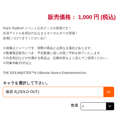
ドラゴンボール
販売価格：
1,000
円
(税込)
ラブライブ！シリーズ
Pop'n ToyBox!! イベント公式グッズの登場です！
出演アイドル全員分のおなまえキーホルダーが登場！
ラブライブ！
会場につけてきてくださいね♡
ラブライブ！サンシャイン‼
※画像はイメージです。実際の商品とは異なる場合があります。
※数量限定販売につき、予定数量に達し次第ご予約を終了いたします。
※注意表記などが付属する商品は、記載内容をよく読んでご使用ください。
ラブライブ！虹ヶ咲学園スクールアイドル同好会
※対象年齢15才以上
ラブライブ！スーパースター!!
THE IDOLM@STER™& ©Bandai Namco Entertainment Inc.
キャラを選択して下さい。
アイドリッシュセブン
モフモフパレード
数量