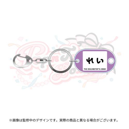
ASOBI TICKET
ASOBI STAGE
プロジェクトアイマス ヴイアライヴ
その他先行受付
テイルズ オブ シリーズ
電音部
プレミアム会員とは
鉄拳
太鼓の達人
ACE COMBAT
パックマン
ナムコクラシック
スサノオマジック
ガンダムシリーズ