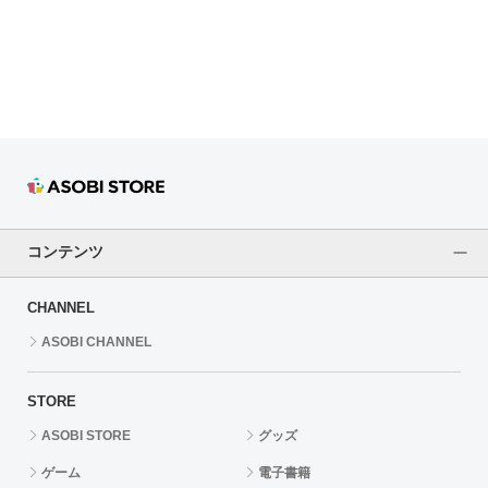
ドラゴンボール
ラブライブ！シリーズ
ラブライブ！
ラブライブ！サンシャイン‼
ラブライブ！虹ヶ咲学園スクールアイドル同好会
コンテンツ
ラブライブ！スーパースター!!
CHANNEL
アイドリッシュセブン
ASOBI CHANNEL
モフモフパレード
STORE
ASOBI STORE
グッズ
ゲーム
電子書籍