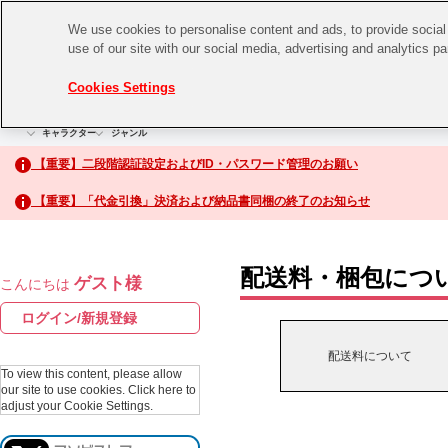
We use cookies to personalise content and ads, to provide social 
use of our site with our social media, advertising and analytics p
CHANNEL
STORE
EVENT
Cookies Settings
グッズ
ゲーム
電子書籍
CD / Blu-ray
キャラクター
ジャンル
CHANNEL
アイドルマスターシリーズ
イベントグッズ
【重要】二段階認証設定およびID・パスワード管理のお願い
ASOBI CHANNEL TOP
トイ・ホビー
【重要】「代金引換」決済および納品書同梱の終了のお知らせ
アイドルマスター
STORE
生活雑貨
アイドルマスター シンデレラガールズ
配送料・梱包につ
ゲスト様
こんにちは
ASOBI STORE TOP
アイドルマスター ミリオンライブ！
ログイン/新規登録
ゲーム
アイドルマスター SideM
配送料について
CD / Blu-ray
To view this content, please allow
our site to use cookies.
Click here to
アイドルマスター シャイニーカラーズ
adjust your Cookie Settings.
EVENT
学園アイドルマスター