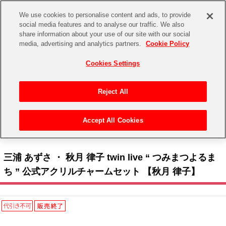
We use cookies to personalise content and ads, to provide
social media features and to analyse our traffic. We also
share information about your use of our site with our social
CHANNEL
STORE
EVENT
media, advertising and analytics partners.
Cookie Policy
グッズ
ゲーム
電子書籍
CD / Blu-ray
Cookies Settings
キャラクター
ジャンル
CHANNEL
アイドルマスターシリーズ
イベントグッズ
【重要】二段階認証設定およびID・パスワード管理のお願い
Reject All
ASOBI CHANNEL TOP
トイ・ホビー
アイドルマスター
【重要】「代金引換」決済および納品書同梱の終了のお知らせ
Accept All Cookies
STORE
トップ
生活雑貨
> キャラクター >
アイドルマスター シリーズ
>
アイドルマスター
> 三浦 あずさ ・
アイドルマスター シンデレラガールズ
秋月 律子 twin live “ つみまつよるまち ” 公式アクリルチャームセット 【秋月 律子】
ASOBI STORE TOP
グッズ
アイドルマスター ミリオンライブ！
三浦 あずさ ・ 秋月 律子 twin live “ つみまつよるま
ゲーム
電子書籍
ち ” 公式アクリルチャームセット 【秋月 律子】
アイドルマスター SideM
CD / Blu-ray
アイドルマスター シャイニーカラーズ
EVENT
学園アイドルマスター