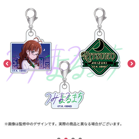
ASOBI TICKET
ASOBI STAGE
プロジェクトアイマス ヴイアライヴ
その他先行受付
テイルズ オブ シリーズ
電音部
プレミアム会員とは
鉄拳
太鼓の達人
ACE COMBAT
パックマン
ナムコクラシック
スサノオマジック
ガンダムシリーズ