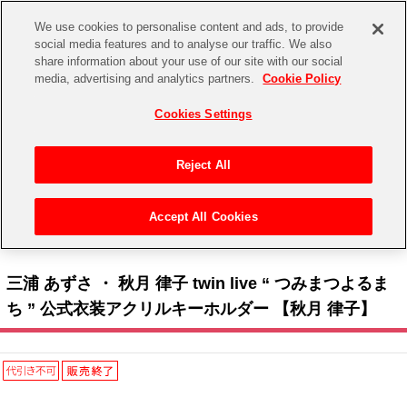
We use cookies to personalise content and ads, to provide
social media features and to analyse our traffic. We also
share information about your use of our site with our social
CHANNEL
STORE
EVENT
media, advertising and analytics partners.
Cookie Policy
グッズ
ゲーム
電子書籍
CD / Blu-ray
Cookies Settings
キャラクター
ジャンル
CHANNEL
アイドルマスターシリーズ
イベントグッズ
【重要】二段階認証設定およびID・パスワード管理のお願い
Reject All
ASOBI CHANNEL TOP
トイ・ホビー
アイドルマスター
【重要】「代金引換」決済および納品書同梱の終了のお知らせ
Accept All Cookies
STORE
トップ
生活雑貨
> キャラクター >
アイドルマスター シリーズ
>
アイドルマスター
> 三浦 あずさ ・
アイドルマスター シンデレラガールズ
秋月 律子 twin live “ つみまつよるまち ” 公式衣装アクリルキーホルダー 【秋月 律子】
ASOBI STORE TOP
グッズ
アイドルマスター ミリオンライブ！
三浦 あずさ ・ 秋月 律子 twin live “ つみまつよるま
ゲーム
電子書籍
ち ” 公式衣装アクリルキーホルダー 【秋月 律子】
アイドルマスター SideM
CD / Blu-ray
アイドルマスター シャイニーカラーズ
EVENT
学園アイドルマスター