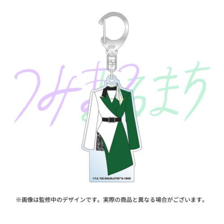
ASOBI TICKET
ASOBI STAGE
プロジェクトアイマス ヴイアライヴ
その他先行受付
テイルズ オブ シリーズ
電音部
プレミアム会員とは
鉄拳
太鼓の達人
ACE COMBAT
パックマン
ナムコクラシック
スサノオマジック
ガンダムシリーズ