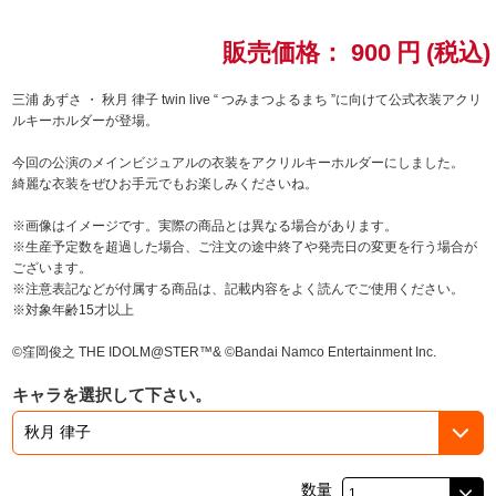
ドラゴンボール
販売価格：
900
円
(税込)
ラブライブ！シリーズ
三浦 あずさ ・ 秋月 律子 twin live “ つみまつよるまち ”に向けて公式衣装アクリ
ルキーホルダーが登場。
ラブライブ！
今回の公演のメインビジュアルの衣装をアクリルキーホルダーにしました。
綺麗な衣装をぜひお手元でもお楽しみくださいね。
ラブライブ！サンシャイン‼
※画像はイメージです。実際の商品とは異なる場合があります。
※生産予定数を超過した場合、ご注文の途中終了や発売日の変更を行う場合が
ラブライブ！虹ヶ咲学園スクールアイドル同好会
ございます。
※注意表記などが付属する商品は、記載内容をよく読んでご使用ください。
ラブライブ！スーパースター!!
※対象年齢15才以上
©窪岡俊之 THE IDOLM@STER™& ©Bandai Namco Entertainment Inc.
アイドリッシュセブン
キャラを選択して下さい。
モフモフパレード
数量