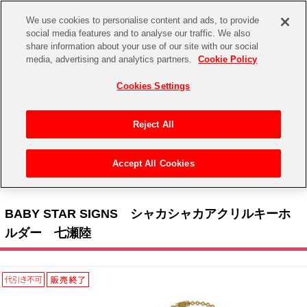
We use cookies to personalise content and ads, to provide
social media features and to analyse our traffic. We also
share information about your use of our site with our social
CHANNEL
STORE
EVENT
media, advertising and analytics partners.
Cookie Policy
グッズ
ゲーム
電子書籍
CD / Blu-ray
Cookies Settings
キャラクター
ジャンル
CHANNEL
アイドルマスターシリーズ
イベントグッズ
【重要】二段階認証設定およびID・パスワード管理のお願い
Reject All
ASOBI CHANNEL TOP
トイ・ホビー
アイドルマスター
【重要】「代金引換」決済および納品書同梱の終了のお知らせ
Accept All Cookies
STORE
トップ
生活雑貨
> キャラクター > アイドリッシュセブン > BABY STAR SIGNS シャカシャカアクリ
アイドルマスター シンデレラガールズ
ルキーホルダー 七瀬陸
ASOBI STORE TOP
グッズ
アイドルマスター ミリオンライブ！
BABY STAR SIGNS シャカシャカアクリルキーホ
ゲーム
電子書籍
ルダー 七瀬陸
アイドルマスター SideM
CD / Blu-ray
アイドルマスター シャイニーカラーズ
EVENT
学園アイドルマスター