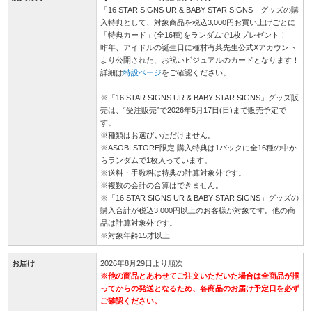
「16 STAR SIGNS UR & BABY STAR SIGNS」グッズの購
入特典として、対象商品を税込3,000円お買い上げごとに
「特典カード」(全16種)をランダムで1枚プレゼント！
昨年、アイドルの誕生日に種村有菜先生公式Xアカウント
より公開された、お祝いビジュアルのカードとなります！
詳細は
特設ページ
をご確認ください。
※「16 STAR SIGNS UR & BABY STAR SIGNS」グッズ販
売は、“受注販売”で2026年5月17日(日)まで販売予定で
す。
※種類はお選びいただけません。
※ASOBI STORE限定 購入特典は1パックに全16種の中か
らランダムで1枚入っています。
※送料・手数料は特典の計算対象外です。
※複数の会計の合算はできません。
※「16 STAR SIGNS UR & BABY STAR SIGNS」グッズの
購入合計が税込3,000円以上のお客様が対象です。他の商
品は計算対象外です。
※対象年齢15才以上
お届け
2026年8月29日より順次
※他の商品とあわせてご注文いただいた場合は全商品が揃
ってからの発送となるため、各商品のお届け予定日を必ず
ご確認ください。