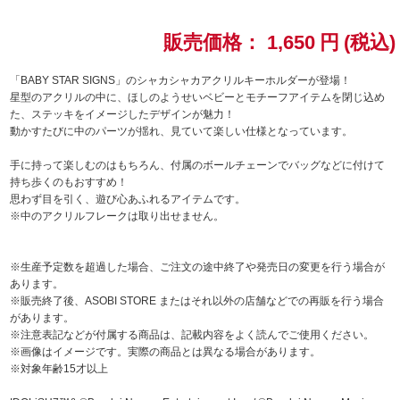
ドラゴンボール
販売価格：
1,650
円
(税込)
ラブライブ！シリーズ
「BABY STAR SIGNS」のシャカシャカアクリルキーホルダーが登場！
星型のアクリルの中に、ほしのようせいベビーとモチーフアイテムを閉じ込め
た、ステッキをイメージしたデザインが魅力！
ラブライブ！
動かすたびに中のパーツが揺れ、見ていて楽しい仕様となっています。
ラブライブ！サンシャイン‼
手に持って楽しむのはもちろん、付属のボールチェーンでバッグなどに付けて
持ち歩くのもおすすめ！
思わず目を引く、遊び心あふれるアイテムです。
ラブライブ！虹ヶ咲学園スクールアイドル同好会
※中のアクリルフレークは取り出せません。
ラブライブ！スーパースター!!
※生産予定数を超過した場合、ご注文の途中終了や発売日の変更を行う場合が
あります。
アイドリッシュセブン
※販売終了後、ASOBI STORE またはそれ以外の店舗などでの再販を行う場合
があります。
モフモフパレード
※注意表記などが付属する商品は、記載内容をよく読んでご使用ください。
※画像はイメージです。実際の商品とは異なる場合があります。
※対象年齢15才以上