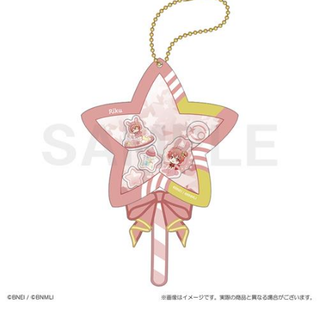
ASOBI TICKET
ASOBI STAGE
プロジェクトアイマス ヴイアライヴ
その他先行受付
テイルズ オブ シリーズ
電音部
プレミアム会員とは
鉄拳
太鼓の達人
ACE COMBAT
パックマン
ナムコクラシック
スサノオマジック
ガンダムシリーズ