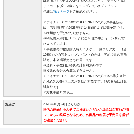
対象商品を税込3,000円お買い上げごとに「チケット風ク
リアカード(全16種)」をランダムで1枚プレゼント！
詳細は
特設ページ
をご確認ください。
※アイナナEXPO 2026 "DECENNIUM"グッズ事後販売
は、“受注販売”で2026年6月14日(日)まで販売予定です。
※種類はお選びいただけません。
※物販購入特典は1パックに全16種の中からランダムで1
枚入っています。
※事後販売の物販購入特典「チケット風クリアカード(全
16種)」の内容およびプレゼント条件は、実施済みの事前
販売、本会場販売ともに同一です。
※送料・手数料は特典の計算対象外です。
※複数の会計の合算はできません。
※アイナナEXPO 2026 "DECENNIUM"グッズの購入合計
が税込3,000円以上のお客様が対象です。他の商品は計算
対象外です。
※対象年齢15才以上
お届け
2026年10月24日より順次
※他の商品とあわせてご注文いただいた場合は全商品が揃
ってからの発送となるため、各商品のお届け予定日を必ず
ご確認ください。