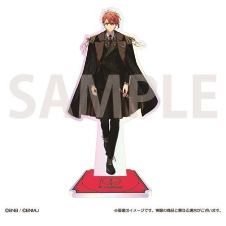
ASOBI TICKET
ASOBI STAGE
プロジェクトアイマス ヴイアライヴ
その他先行受付
テイルズ オブ シリーズ
電音部
プレミアム会員とは
鉄拳
太鼓の達人
ACE COMBAT
パックマン
ナムコクラシック
スサノオマジック
ガンダムシリーズ