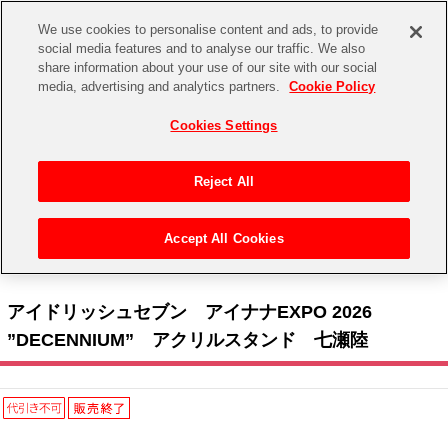
We use cookies to personalise content and ads, to provide
social media features and to analyse our traffic. We also
share information about your use of our site with our social
CHANNEL
STORE
EVENT
media, advertising and analytics partners.
Cookie Policy
グッズ
ゲーム
電子書籍
CD / Blu-ray
Cookies Settings
キャラクター
ジャンル
CHANNEL
アイドルマスターシリーズ
イベントグッズ
【重要】二段階認証設定およびID・パスワード管理のお願い
Reject All
ASOBI CHANNEL TOP
トイ・ホビー
アイドルマスター
【重要】「代金引換」決済および納品書同梱の終了のお知らせ
Accept All Cookies
STORE
トップ
生活雑貨
> キャラクター > アイドリッシュセブン > アイドリッシュセブン アイナナEXPO
アイドルマスター シンデレラガールズ
2026 ”DECENNIUM” アクリルスタンド 七瀬陸
ASOBI STORE TOP
グッズ
アイドルマスター ミリオンライブ！
アイドリッシュセブン アイナナEXPO 2026
ゲーム
電子書籍
”DECENNIUM” アクリルスタンド 七瀬陸
アイドルマスター SideM
CD / Blu-ray
アイドルマスター シャイニーカラーズ
EVENT
学園アイドルマスター