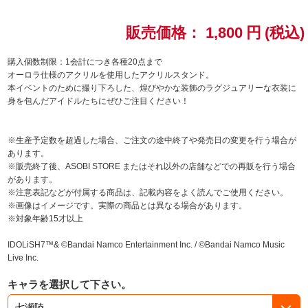
ドラゴンボール
販売価格：
1,800
円
(税込)
ラブライブ！シリーズ
購入個数制限：1会計につき各種20点まで
オーロラ仕様のアクリルを使用したアクリルスタンド。
本イベントのために撮り下ろした、煌びやかな装飾のラグジュアリーな衣装に
ラブライブ！
身を包んだアイドルたちにぜひご注目ください！
ラブライブ！サンシャイン‼
※生産予定数を超過した場合、ご注文の途中終了や発売日の変更を行う場合が
あります。
ラブライブ！虹ヶ咲学園スクールアイドル同好会
※販売終了後、ASOBI STORE またはそれ以外の店舗などでの再販を行う場合
があります。
ラブライブ！スーパースター!!
※注意表記などが付属する商品は、記載内容をよく読んでご使用ください。
※画像はイメージです。実際の商品とは異なる場合があります。
※対象年齢15才以上
アイドリッシュセブン
IDOLiSH7™& ©Bandai Namco Entertainment Inc. / ©Bandai Namco Music
モフモフパレード
Live Inc.
キャラを選択して下さい。