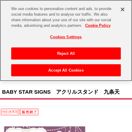
We use cookies to personalise content and ads, to provide
social media features and to analyse our traffic. We also
share information about your use of our site with our social
CHANNEL
STORE
EVENT
media, advertising and analytics partners.
Cookie Policy
グッズ
ゲーム
電子書籍
CD / Blu-ray
Cookies Settings
キャラクター
ジャンル
CHANNEL
アイドルマスターシリーズ
イベントグッズ
【重要】二段階認証設定およびID・パスワード管理のお願い
Reject All
ASOBI CHANNEL TOP
トイ・ホビー
アイドルマスター
【重要】「代金引換」決済および納品書同梱の終了のお知らせ
Accept All Cookies
STORE
トップ
生活雑貨
> キャラクター > アイドリッシュセブン > BABY STAR SIGNS アクリルスタンド
アイドルマスター シンデレラガールズ
九条天
ASOBI STORE TOP
グッズ
アイドルマスター ミリオンライブ！
BABY STAR SIGNS アクリルスタンド 九条天
ゲーム
電子書籍
アイドルマスター SideM
CD / Blu-ray
アイドルマスター シャイニーカラーズ
EVENT
学園アイドルマスター