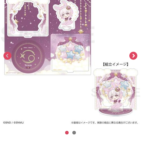
ASOBI TICKET
ASOBI STAGE
プロジェクトアイマス ヴイアライヴ
その他先行受付
テイルズ オブ シリーズ
電音部
プレミアム会員とは
鉄拳
太鼓の達人
ACE COMBAT
パックマン
ナムコクラシック
スサノオマジック
ガンダムシリーズ