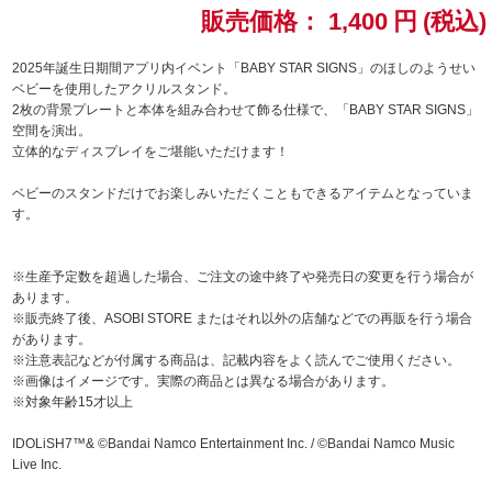
販売価格：
1,400
円
(税込)
ドラゴンボール
2025年誕生日期間アプリ内イベント「BABY STAR SIGNS」のほしのようせい
ベビーを使用したアクリルスタンド。
ラブライブ！シリーズ
2枚の背景プレートと本体を組み合わせて飾る仕様で、「BABY STAR SIGNS」
空間を演出。
ラブライブ！
立体的なディスプレイをご堪能いただけます！
ベビーのスタンドだけでお楽しみいただくこともできるアイテムとなっていま
ラブライブ！サンシャイン‼
す。
ラブライブ！虹ヶ咲学園スクールアイドル同好会
※生産予定数を超過した場合、ご注文の途中終了や発売日の変更を行う場合が
あります。
ラブライブ！スーパースター!!
※販売終了後、ASOBI STORE またはそれ以外の店舗などでの再販を行う場合
があります。
アイドリッシュセブン
※注意表記などが付属する商品は、記載内容をよく読んでご使用ください。
※画像はイメージです。実際の商品とは異なる場合があります。
モフモフパレード
※対象年齢15才以上
IDOLiSH7™& ©Bandai Namco Entertainment Inc. / ©Bandai Namco Music
Live Inc.