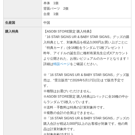
本体 1個
背面パーツ 2個
台座 1個
生産国
中国
購入特典
【ASOBI STORE限定 購入特典】
「16 STAR SIGNS UR & BABY STAR SIGNS」グッズの購
入特典として、対象商品を税込3,000円お買い上げごとに
「特典カード」(全16種)をランダムで1枚プレゼント！
昨年、アイドルの誕生日に種村有菜先生公式Xアカウント
より公開された、お祝いビジュアルのカードとなります！
詳細は
特設ページ
をご確認ください。
※「16 STAR SIGNS UR & BABY STAR SIGNS」グッズ販
売は、“受注販売”で2026年5月17日(日)まで販売予定で
す。
※種類はお選びいただけません。
※ASOBI STORE限定 購入特典は1パックに全16種の中か
らランダムで1枚入っています。
※送料・手数料は特典の計算対象外です。
※複数の会計の合算はできません。
※「16 STAR SIGNS UR & BABY STAR SIGNS」グッズの
購入合計が税込3,000円以上のお客様が対象です。他の商
品は計算対象外です。
※対象年齢15才以上